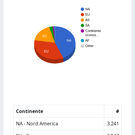
NA
EU
AS
SA
Continente
sconos…
AS
AF
NA
Other
EU
Continente
#
NA - Nord America
3.241