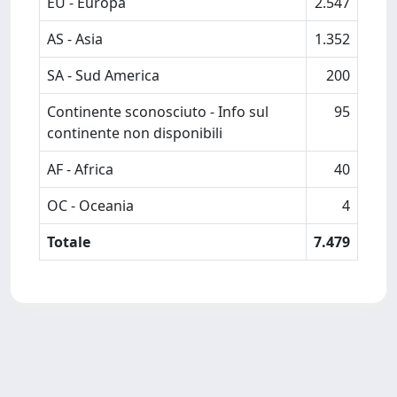
EU - Europa
2.547
AS - Asia
1.352
SA - Sud America
200
Continente sconosciuto - Info sul
95
continente non disponibili
AF - Africa
40
OC - Oceania
4
Totale
7.479
Powered by
IRIS
-
about IRIS
-