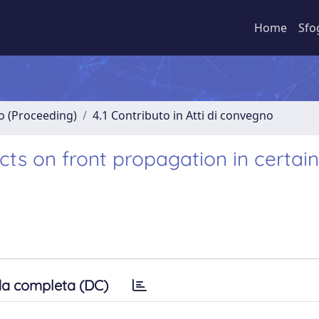
Home
Sfo
no (Proceeding)
4.1 Contributo in Atti di convegno
cts on front propagation in certain
a completa (DC)