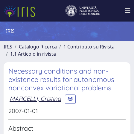
IRIS
IRIS
Catalogo Ricerca
1 Contributo su Rivista
1.1 Articolo in rivista
Necessary conditions and non-
existence results for autonomous
nonconvex variational problems
MARCELLI, Cristina
2007-01-01
Abstract