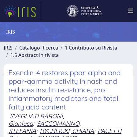
IRIS
IRIS
Catalogo Ricerca
1 Contributo su Rivista
1.5 Abstract in rivista
Exendin-4 restores ppar-alpha and
ppar-gamma activity in nash and
reduces insulin resistance, pro-
inflammatory mediators and total
fatty acid content
SVEGLIATI BARONI,
Gianluca
;
SACCOMANNO,
STEFANIA
;
RYCHLICKI, CHIARA
;
PACETTI,