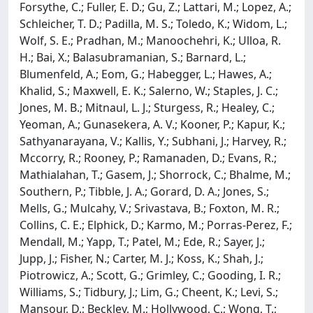
Forsythe, C.; Fuller, E. D.; Gu, Z.; Lattari, M.; Lopez, A.;
Schleicher, T. D.; Padilla, M. S.; Toledo, K.; Widom, L.;
Wolf, S. E.; Pradhan, M.; Manoochehri, K.; Ulloa, R.
H.; Bai, X.; Balasubramanian, S.; Barnard, L.;
Blumenfeld, A.; Eom, G.; Habegger, L.; Hawes, A.;
Khalid, S.; Maxwell, E. K.; Salerno, W.; Staples, J. C.;
Jones, M. B.; Mitnaul, L. J.; Sturgess, R.; Healey, C.;
Yeoman, A.; Gunasekera, A. V.; Kooner, P.; Kapur, K.;
Sathyanarayana, V.; Kallis, Y.; Subhani, J.; Harvey, R.;
Mccorry, R.; Rooney, P.; Ramanaden, D.; Evans, R.;
Mathialahan, T.; Gasem, J.; Shorrock, C.; Bhalme, M.;
Southern, P.; Tibble, J. A.; Gorard, D. A.; Jones, S.;
Mells, G.; Mulcahy, V.; Srivastava, B.; Foxton, M. R.;
Collins, C. E.; Elphick, D.; Karmo, M.; Porras-Perez, F.;
Mendall, M.; Yapp, T.; Patel, M.; Ede, R.; Sayer, J.;
Jupp, J.; Fisher, N.; Carter, M. J.; Koss, K.; Shah, J.;
Piotrowicz, A.; Scott, G.; Grimley, C.; Gooding, I. R.;
Williams, S.; Tidbury, J.; Lim, G.; Cheent, K.; Levi, S.;
Mansour, D.; Beckley, M.; Hollywood, C.; Wong, T.;