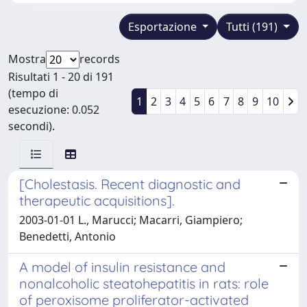
Esportazione
Tutti (191)
Mostra
records
Risultati 1 - 20 di 191
(tempo di
1
2
3
4
5
6
7
8
9
10
esecuzione: 0.052
secondi).
[Cholestasis. Recent diagnostic and
therapeutic acquisitions].
2003-01-01 L., Marucci; Macarri, Giampiero;
Benedetti, Antonio
A model of insulin resistance and
nonalcoholic steatohepatitis in rats: role
of peroxisome proliferator-activated