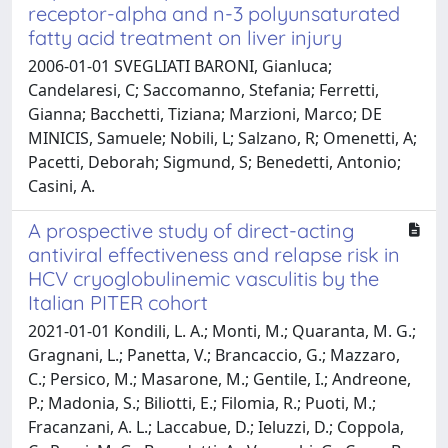
receptor-alpha and n-3 polyunsaturated
fatty acid treatment on liver injury
2006-01-01 SVEGLIATI BARONI, Gianluca;
Candelaresi, C; Saccomanno, Stefania; Ferretti,
Gianna; Bacchetti, Tiziana; Marzioni, Marco; DE
MINICIS, Samuele; Nobili, L; Salzano, R; Omenetti, A;
Pacetti, Deborah; Sigmund, S; Benedetti, Antonio;
Casini, A.
A prospective study of direct-acting
antiviral effectiveness and relapse risk in
HCV cryoglobulinemic vasculitis by the
Italian PITER cohort
2021-01-01 Kondili, L. A.; Monti, M.; Quaranta, M. G.;
Gragnani, L.; Panetta, V.; Brancaccio, G.; Mazzaro,
C.; Persico, M.; Masarone, M.; Gentile, I.; Andreone,
P.; Madonia, S.; Biliotti, E.; Filomia, R.; Puoti, M.;
Fracanzani, A. L.; Laccabue, D.; Ieluzzi, D.; Coppola,