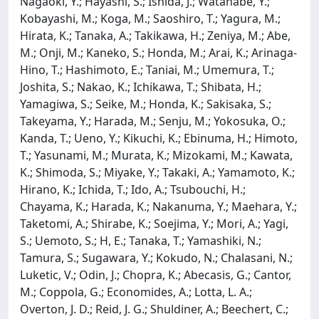
Nagaoki, Y.; Hayashi, S.; Ishida, J.; Watanabe, Y.;
Kobayashi, M.; Koga, M.; Saoshiro, T.; Yagura, M.;
Hirata, K.; Tanaka, A.; Takikawa, H.; Zeniya, M.; Abe,
M.; Onji, M.; Kaneko, S.; Honda, M.; Arai, K.; Arinaga-
Hino, T.; Hashimoto, E.; Taniai, M.; Umemura, T.;
Joshita, S.; Nakao, K.; Ichikawa, T.; Shibata, H.;
Yamagiwa, S.; Seike, M.; Honda, K.; Sakisaka, S.;
Takeyama, Y.; Harada, M.; Senju, M.; Yokosuka, O.;
Kanda, T.; Ueno, Y.; Kikuchi, K.; Ebinuma, H.; Himoto,
T.; Yasunami, M.; Murata, K.; Mizokami, M.; Kawata,
K.; Shimoda, S.; Miyake, Y.; Takaki, A.; Yamamoto, K.;
Hirano, K.; Ichida, T.; Ido, A.; Tsubouchi, H.;
Chayama, K.; Harada, K.; Nakanuma, Y.; Maehara, Y.;
Taketomi, A.; Shirabe, K.; Soejima, Y.; Mori, A.; Yagi,
S.; Uemoto, S.; H, E.; Tanaka, T.; Yamashiki, N.;
Tamura, S.; Sugawara, Y.; Kokudo, N.; Chalasani, N.;
Luketic, V.; Odin, J.; Chopra, K.; Abecasis, G.; Cantor,
M.; Coppola, G.; Economides, A.; Lotta, L. A.;
Overton, J. D.; Reid, J. G.; Shuldiner, A.; Beechert, C.;