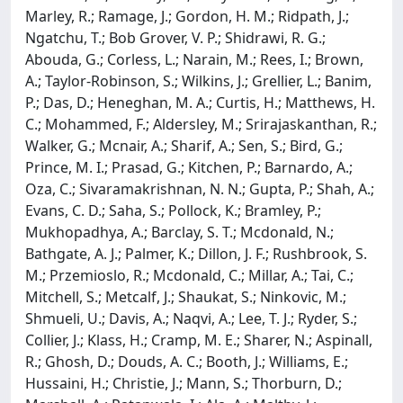
Marley, R.; Ramage, J.; Gordon, H. M.; Ridpath, J.;
Ngatchu, T.; Bob Grover, V. P.; Shidrawi, R. G.;
Abouda, G.; Corless, L.; Narain, M.; Rees, I.; Brown,
A.; Taylor-Robinson, S.; Wilkins, J.; Grellier, L.; Banim,
P.; Das, D.; Heneghan, M. A.; Curtis, H.; Matthews, H.
C.; Mohammed, F.; Aldersley, M.; Srirajaskanthan, R.;
Walker, G.; Mcnair, A.; Sharif, A.; Sen, S.; Bird, G.;
Prince, M. I.; Prasad, G.; Kitchen, P.; Barnardo, A.;
Oza, C.; Sivaramakrishnan, N. N.; Gupta, P.; Shah, A.;
Evans, C. D.; Saha, S.; Pollock, K.; Bramley, P.;
Mukhopadhya, A.; Barclay, S. T.; Mcdonald, N.;
Bathgate, A. J.; Palmer, K.; Dillon, J. F.; Rushbrook, S.
M.; Przemioslo, R.; Mcdonald, C.; Millar, A.; Tai, C.;
Mitchell, S.; Metcalf, J.; Shaukat, S.; Ninkovic, M.;
Shmueli, U.; Davis, A.; Naqvi, A.; Lee, T. J.; Ryder, S.;
Collier, J.; Klass, H.; Cramp, M. E.; Sharer, N.; Aspinall,
R.; Ghosh, D.; Douds, A. C.; Booth, J.; Williams, E.;
Hussaini, H.; Christie, J.; Mann, S.; Thorburn, D.;