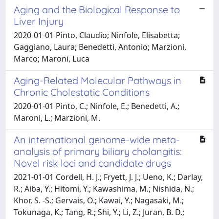
Aging and the Biological Response to
Liver Injury
2020-01-01 Pinto, Claudio; Ninfole, Elisabetta;
Gaggiano, Laura; Benedetti, Antonio; Marzioni,
Marco; Maroni, Luca
Aging-Related Molecular Pathways in
Chronic Cholestatic Conditions
2020-01-01 Pinto, C.; Ninfole, E.; Benedetti, A.;
Maroni, L.; Marzioni, M.
An international genome-wide meta-
analysis of primary biliary cholangitis:
Novel risk loci and candidate drugs
2021-01-01 Cordell, H. J.; Fryett, J. J.; Ueno, K.; Darlay,
R.; Aiba, Y.; Hitomi, Y.; Kawashima, M.; Nishida, N.;
Khor, S. -S.; Gervais, O.; Kawai, Y.; Nagasaki, M.;
Tokunaga, K.; Tang, R.; Shi, Y.; Li, Z.; Juran, B. D.;