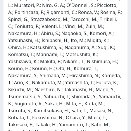
L.; Muratori, P.; Niro, G. A.; O'Donnell, S.; Picciotto,
A.; Portincasa, P.; Rigamonti, C.; Ronca, V.; Rosina, F.;
Spinzi, G.; Strazzabosco, M.; Tarocchi, M.; Tiribelli,
C.; Toniutto, P.; Valenti, L.; Vinci, M.; Zuin, M.;
Nakamura, H.; Abiru, S.; Nagaoka, S.; Komori, A.;
Yatsuhashi, H.; Ishibashi, H.; Ito, M.; Migita, K.;
Ohira, H.; Katsushima, S.; Naganuma, A.; Sugi, K.;
Komatsu, T.; Mannami, T.; Matsushita, K.;
Yoshizawa, K.; Makita, F.; Nikami, T.; Nishimura, H.;
Kouno, H.; Kouno, H.; Ota, H.; Komura, T.;
Nakamura, Y.; Shimada, M.; Hirashima, N.; Komeda,
T.; Ario, K.; Nakamuta, M.; Yamashita, T.; Furuta, K.;
Kikuchi, M.; Naeshiro, N.; Takahashi, H.; Mano, Y.;
Tsunematsu, S.; Yabuuchi, I.; Shimada, Y.; Yamauchi,
K.; Sugimoto, R.; Sakai, H.; Mita, E.; Koda, M.;
Tsuruta, S.; Kamitsukasa, H.; Sato, T.; Masaki, N.;
Kobata, T.; Fukushima, N.; Ohara, Y.; Muro, T.;
Takesaki, E.; Takaki, H.; Yamamoto, T.; Kato, M.;