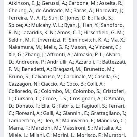
Atkinson, E. J.; Gerussi, A.; Carbone, M.; Asselta, R.;
Cheung, A.; de Andrade, M.; Baras, A.; Horowitz, J.;
Ferreira, M. A. R.; Sun, D.; Jones, D. E.; Flack, S.;
Spicer, A.; Mulcahy, V. L.; Byan, J.; Han, Y.; Sandford,
R. N.; Lazaridis, K. N.; Amos, C. I.; Hirschfield, G. M.;
Seldin, M. F.; Invernizzi, P.; Siminovitch, K. A.; Ma, X.;
Nakamura, M.; Mells, G. F.; Mason, A.; Vincent, C.;
Xie, G.; Zhang, J.; Affronti, A.; Almasio, P. L.; Alvaro,
D.; Andreone, P.; Andriulli, A.; Azzaroli, F.; Battezzati,
P. M.; Benedetti, A.; Bragazzi, M.; Brunetto, M.;
Bruno, S.; Calvaruso, V.; Cardinale, V.; Casella, G.;
Cazzagon, N.; Ciaccio, A.; Coco, B.; Colli, A.;
Colloredo, G.; Colombo, M.; Colombo, S.; Cristoferi,
L.; Cursaro, C.; Croce, L. S.; Crosignani, A.; D'Amato,
D.; Donato, F.; Elia, G.; Fabris, L.; Fagiuoli, S.; Ferrari,
C.; Floreani, A.; Galli, A.; Giannini, E.; Grattagliano, I.;
Lampertico, P.; Lleo, A.; Malinverno, F.; Mancuso, C.;
Marra, F.; Marzioni, M.; Massironi, S.; Mattalia, A.;
Miele, L.; Milani, C.; Morini, L.; Morisco, F.; Muratori,