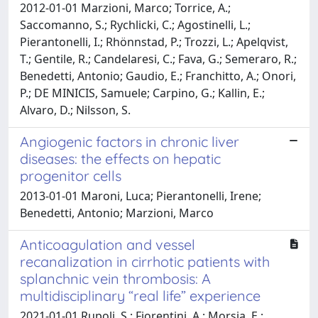
2012-01-01 Marzioni, Marco; Torrice, A.;
Saccomanno, S.; Rychlicki, C.; Agostinelli, L.;
Pierantonelli, I.; Rhönnstad, P.; Trozzi, L.; Apelqvist,
T.; Gentile, R.; Candelaresi, C.; Fava, G.; Semeraro, R.;
Benedetti, Antonio; Gaudio, E.; Franchitto, A.; Onori,
P.; DE MINICIS, Samuele; Carpino, G.; Kallin, E.;
Alvaro, D.; Nilsson, S.
Angiogenic factors in chronic liver
diseases: the effects on hepatic
progenitor cells
2013-01-01 Maroni, Luca; Pierantonelli, Irene;
Benedetti, Antonio; Marzioni, Marco
Anticoagulation and vessel
recanalization in cirrhotic patients with
splanchnic vein thrombosis: A
multidisciplinary “real life” experience
2021-01-01 Rupoli, S.; Fiorentini, A.; Morsia, E.;