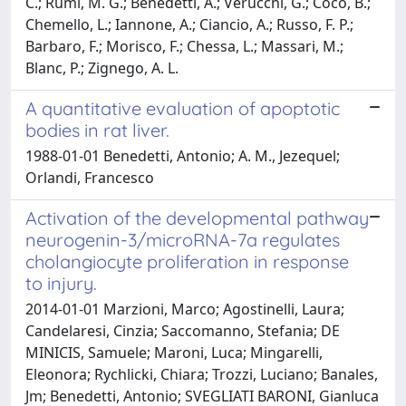
C.; Rumi, M. G.; Benedetti, A.; Verucchi, G.; Coco, B.;
Chemello, L.; Iannone, A.; Ciancio, A.; Russo, F. P.;
Barbaro, F.; Morisco, F.; Chessa, L.; Massari, M.;
Blanc, P.; Zignego, A. L.
A quantitative evaluation of apoptotic
bodies in rat liver.
1988-01-01 Benedetti, Antonio; A. M., Jezequel;
Orlandi, Francesco
Activation of the developmental pathway
neurogenin-3/microRNA-7a regulates
cholangiocyte proliferation in response
to injury.
2014-01-01 Marzioni, Marco; Agostinelli, Laura;
Candelaresi, Cinzia; Saccomanno, Stefania; DE
MINICIS, Samuele; Maroni, Luca; Mingarelli,
Eleonora; Rychlicki, Chiara; Trozzi, Luciano; Banales,
Jm; Benedetti, Antonio; SVEGLIATI BARONI, Gianluca