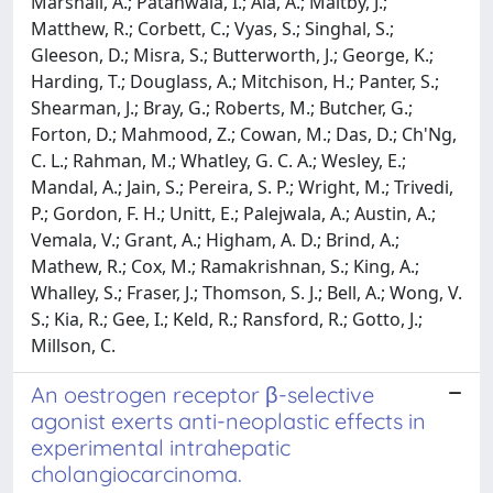
Marshall, A.; Patanwala, I.; Ala, A.; Maltby, J.;
Matthew, R.; Corbett, C.; Vyas, S.; Singhal, S.;
Gleeson, D.; Misra, S.; Butterworth, J.; George, K.;
Harding, T.; Douglass, A.; Mitchison, H.; Panter, S.;
Shearman, J.; Bray, G.; Roberts, M.; Butcher, G.;
Forton, D.; Mahmood, Z.; Cowan, M.; Das, D.; Ch'Ng,
C. L.; Rahman, M.; Whatley, G. C. A.; Wesley, E.;
Mandal, A.; Jain, S.; Pereira, S. P.; Wright, M.; Trivedi,
P.; Gordon, F. H.; Unitt, E.; Palejwala, A.; Austin, A.;
Vemala, V.; Grant, A.; Higham, A. D.; Brind, A.;
Mathew, R.; Cox, M.; Ramakrishnan, S.; King, A.;
Whalley, S.; Fraser, J.; Thomson, S. J.; Bell, A.; Wong, V.
S.; Kia, R.; Gee, I.; Keld, R.; Ransford, R.; Gotto, J.;
Millson, C.
An oestrogen receptor β-selective
agonist exerts anti-neoplastic effects in
experimental intrahepatic
cholangiocarcinoma.