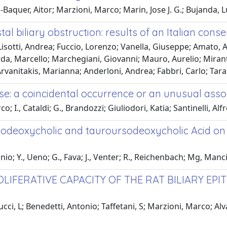
Baquer, Aitor; Marzioni, Marco; Marin, Jose J. G.; Bujanda, L
tal biliary obstruction: results of an Italian con
sotti, Andrea; Fuccio, Lorenzo; Vanella, Giuseppe; Amato, Arn
ida, Marcello; Marchegiani, Giovanni; Mauro, Aurelio; Miran
vanitakis, Marianna; Anderloni, Andrea; Fabbri, Carlo; Taran
se: a coincidental occurrence or an unusual asso
I., Cataldi; G., Brandozzi; Giuliodori, Katia; Santinelli, Alfr
odeoxycholic and tauroursodeoxycholic Acid on th
o; Y., Ueno; G., Fava; J., Venter; R., Reichenbach; Mg, Manci
IFERATIVE CAPACITY OF THE RAT BILIARY EP
ci, L; Benedetti, Antonio; Taffetani, S; Marzioni, Marco; Alvar