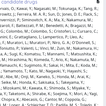
d candidate drugs
 Gervais, O.; Kawai, Y.; Nagasaki, M.; Tokunaga, K.; Tang, R.;
witz, J.; Ferreira, M. A. R.; Sun, D.; Jones, D. E.; Flack, S.;
; Invernizzi, P.; Siminovitch, K. A.; Ma, X.; Nakamura, M.;
zzaroli, F.; Battezzati, P. M.; Benedetti, A.; Bragazzi, M.;
, G.; Colombo, M.; Colombo, S.; Cristoferi, L.; Cursaro, C.;
nnini, E.; Grattagliano, I.; Lampertico, P.; Lleo, A.;
 F.; Muratori, L.; Muratori, P.; Niro, G. A.; O'Donnell, S.;
 Toniutto, P.; Valenti, L.; Vinci, M.; Zuin, M.; Nakamura, H.;
a, A.; Sugi, K.; Komatsu, T.; Mannami, T.; Matsushita, K.;
, M.; Hirashima, N.; Komeda, T.; Ario, K.; Nakamuta, M.;
Yamauchi, K.; Sugimoto, R.; Sakai, H.; Mita, E.; Koda, M.;
H.; Yamamoto, T.; Kato, M.; Nagaoki, Y.; Hayashi, S.;
M.; Abe, M.; Onji, M.; Kaneko, S.; Honda, M.; Arai, K.;
; Seike, M.; Honda, K.; Sakisaka, S.; Takeyama, Y.;
.; Mizokami, M.; Kawata, K.; Shimoda, S.; Miyake, Y.;
Y.; Taketomi, A.; Shirabe, K.; Soejima, Y.; Mori, A.; Yagi,
.; Chopra, K.; Abecasis, G.; Cantor, M.; Coppola, G.;
i, M.; Lopez, A.; Schleicher, T. D.; Padilla, M. S.; Toledo, K.;