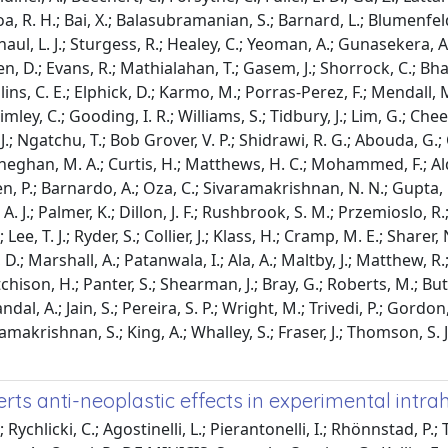
a, R. H.; Bai, X.; Balasubramanian, S.; Barnard, L.; Blumenfeld
tnaul, L. J.; Sturgess, R.; Healey, C.; Yeoman, A.; Gunasekera, A.
, D.; Evans, R.; Mathialahan, T.; Gasem, J.; Shorrock, C.; Bhalm
ins, C. E.; Elphick, D.; Karmo, M.; Porras-Perez, F.; Mendall, M.; 
Grimley, C.; Gooding, I. R.; Williams, S.; Tidbury, J.; Lim, G.; Ch
; Ngatchu, T.; Bob Grover, V. P.; Shidrawi, R. G.; Abouda, G.; C
; Heneghan, M. A.; Curtis, H.; Matthews, H. C.; Mohammed, F.; Al
chen, P.; Barnardo, A.; Oza, C.; Sivaramakrishnan, N. N.; Gupta, P
.; Palmer, K.; Dillon, J. F.; Rushbrook, S. M.; Przemioslo, R.; Mc
ee, T. J.; Ryder, S.; Collier, J.; Klass, H.; Cramp, M. E.; Sharer,
D.; Marshall, A.; Patanwala, I.; Ala, A.; Maltby, J.; Matthew, R.;
tchison, H.; Panter, S.; Shearman, J.; Bray, G.; Roberts, M.; B
l, A.; Jain, S.; Pereira, S. P.; Wright, M.; Trivedi, P.; Gordon, 
akrishnan, S.; King, A.; Whalley, S.; Fraser, J.; Thomson, S. J.; 
rts anti-neoplastic effects in experimental intr
licki, C.; Agostinelli, L.; Pierantonelli, I.; Rhönnstad, P.; Tro