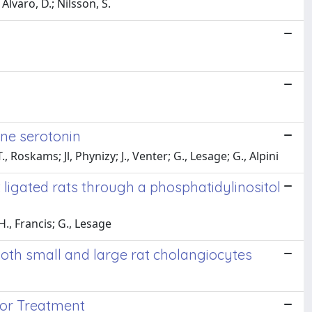
Alvaro, D.; Nilsson, S.
one serotonin
, Roskams; Jl, Phynizy; J., Venter; G., Lesage; G., Alpini
t ligated rats through a phosphatidylinositol
 H., Francis; G., Lesage
n both small and large rat cholangiocytes
 for Treatment