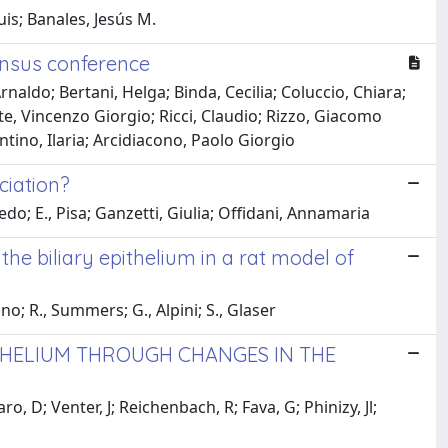
uis; Banales, Jesús M.
sensus conference
aldo; Bertani, Helga; Binda, Cecilia; Coluccio, Chiara;
te, Vincenzo Giorgio; Ricci, Claudio; Rizzo, Giacomo
tino, Ilaria; Arcidiacono, Paolo Giorgio
ciation?
edo; E., Pisa; Ganzetti, Giulia; Offidani, Annamaria
e biliary epithelium in a rat model of
no; R., Summers; G., Alpini; S., Glaser
ITHELIUM THROUGH CHANGES IN THE
o, D; Venter, J; Reichenbach, R; Fava, G; Phinizy, Jl;