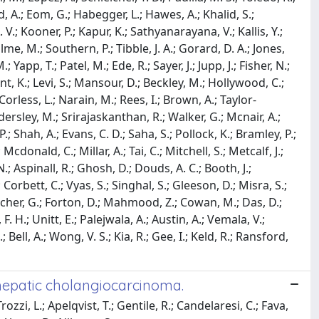
, A.; Eom, G.; Habegger, L.; Hawes, A.; Khalid, S.;
 V.; Kooner, P.; Kapur, K.; Sathyanarayana, V.; Kallis, Y.;
e, M.; Southern, P.; Tibble, J. A.; Gorard, D. A.; Jones,
Yapp, T.; Patel, M.; Ede, R.; Sayer, J.; Jupp, J.; Fisher, N.;
eent, K.; Levi, S.; Mansour, D.; Beckley, M.; Hollywood, C.;
orless, L.; Narain, M.; Rees, I.; Brown, A.; Taylor-
dersley, M.; Srirajaskanthan, R.; Walker, G.; Mcnair, A.;
.; Shah, A.; Evans, C. D.; Saha, S.; Pollock, K.; Bramley, P.;
donald, C.; Millar, A.; Tai, C.; Mitchell, S.; Metcalf, J.;
 N.; Aspinall, R.; Ghosh, D.; Douds, A. C.; Booth, J.;
 Corbett, C.; Vyas, S.; Singhal, S.; Gleeson, D.; Misra, S.;
utcher, G.; Forton, D.; Mahmood, Z.; Cowan, M.; Das, D.;
F. H.; Unitt, E.; Palejwala, A.; Austin, A.; Vemala, V.;
Bell, A.; Wong, V. S.; Kia, R.; Gee, I.; Keld, R.; Ransford,
ahepatic cholangiocarcinoma.
zzi, L.; Apelqvist, T.; Gentile, R.; Candelaresi, C.; Fava,