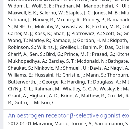
Widom, L.; Wolf, S. E.; Pradhan, M.; Manoochehri, K.; Ullo
Maxwell, E. K.; Salerno, W.; Staples, J. C.; Jones, M. B.; Mi
Subhani, J.; Harvey, R.; Mccorry, R.; Rooney, P.; Ramanaden
S.; Mells, G.; Mulcahy, V.; Srivastava, B.; Foxton, M. R.; Coll
Carter, M. J.; Koss, K.; Shah, J.; Piotrowicz, A.; Scott, G.; 
Wong, T.; Marley, R.; Ramage, J.; Gordon, H. M.; Ridpath, J.
Robinson, S.; Wilkins, J.; Grellier, L.; Banim, P.; Das, D.
Sharif, A.; Sen, S.; Bird, G.; Prince, M. I.; Prasad, G.; Kit
Mukhopadhya, A.; Barclay, S. T.; Mcdonald, N.; Bathgate, A. J
Shaukat, S.; Ninkovic, M.; Shmueli, U.; Davis, A.; Naqvi, A.; L
Williams, E.; Hussaini, H.; Christie, J.; Mann, S.; Thorburn, 
Butterworth, J.; George, K.; Harding, T.; Douglass, A.; Mi
Ch'Ng, C. L.; Rahman, M.; Whatley, G. C. A.; Wesley, E.; Manda
Grant, A.; Higham, A. D.; Brind, A.; Mathew, R.; Cox, M.; Ram
R.; Gotto, J.; Millson, C.
An oestrogen receptor β-selective agonist exe
2012-01-01 Marzioni, Marco; Torrice, A.; Saccomanno, S.; Rych