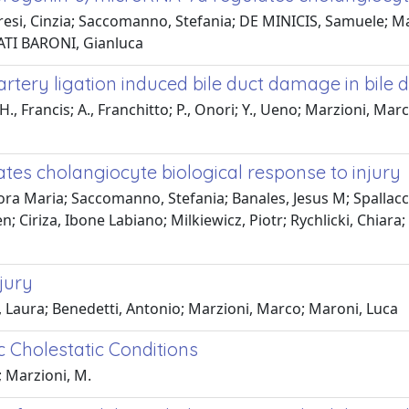
esi, Cinzia; Saccomanno, Stefania; DE MINICIS, Samuele; Maro
IATI BARONI, Gianluca
tery ligation induced bile duct damage in bile du
 H., Francis; A., Franchitto; P., Onori; Y., Ueno; Marzioni, Mar
lates cholangiocyte biological response to injury
a Maria; Saccomanno, Stefania; Banales, Jesus M; Spallacci, 
 Ciriza, Ibone Labiano; Milkiewicz, Piotr; Rychlicki, Chiara; 
jury
o, Laura; Benedetti, Antonio; Marzioni, Marco; Maroni, Luca
 Cholestatic Conditions
.; Marzioni, M.