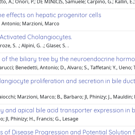
o, A.; Onori, P.; DE MINICIS, Samuele; Carpino, G.; Kallin, E.; 
he effects on hepatic progenitor cells
i, Antonio; Marzioni, Marco
 Activated Cholangiocytes.
, S. .; Alpini, G. .; Glaser, S. .
 of the biliary tree by the neuroendocrine horm
ucci; Benedetti, Antonio; D., Alvaro; S., Taffetani; Y., Ueno; T.
langiocyte proliferation and secretion in bile duc
Baiocchi; Marzioni, Marco; B., Barbaro; Jl, Phinizy; J., Mauldin;
vity and apical bile acid transporter expression i
; Jl, Phinizy; H., Francis; G., Lesage
ers of Disease Progression and Potential Solution