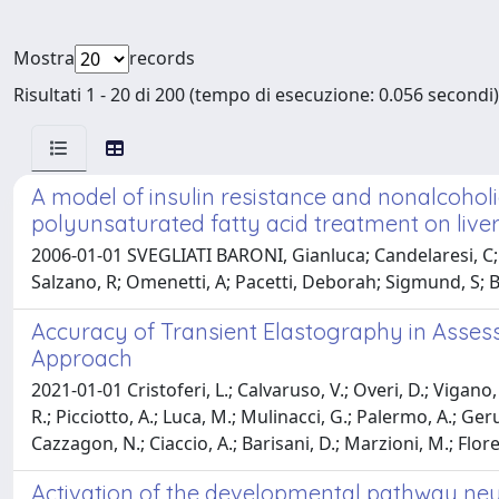
Mostra
records
Risultati 1 - 20 di 200 (tempo di esecuzione: 0.056 secondi)
A model of insulin resistance and nonalcoholi
polyunsaturated fatty acid treatment on liver
2006-01-01 SVEGLIATI BARONI, Gianluca; Candelaresi, C; 
Salzano, R; Omenetti, A; Pacetti, Deborah; Sigmund, S; B
Accuracy of Transient Elastography in Assessi
Approach
2021-01-01 Cristoferi, L.; Calvaruso, V.; Overi, D.; Vigano,
R.; Picciotto, A.; Luca, M.; Mulinacci, G.; Palermo, A.; Ger
Cazzagon, N.; Ciaccio, A.; Barisani, D.; Marzioni, M.; Flore
Activation of the developmental pathway neu