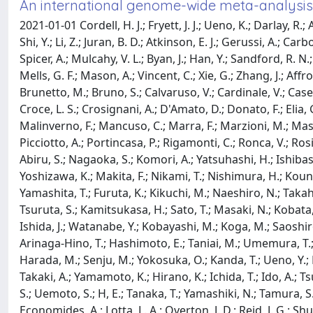
An international genome-wide meta-analysis of
2021-01-01 Cordell, H. J.; Fryett, J. J.; Ueno, K.; Darlay, R
Shi, Y.; Li, Z.; Juran, B. D.; Atkinson, E. J.; Gerussi, A.; Ca
Spicer, A.; Mulcahy, V. L.; Byan, J.; Han, Y.; Sandford, R. N.
Mells, G. F.; Mason, A.; Vincent, C.; Xie, G.; Zhang, J.; Affro
Brunetto, M.; Bruno, S.; Calvaruso, V.; Cardinale, V.; Casel
Croce, L. S.; Crosignani, A.; D'Amato, D.; Donato, F.; Elia, G.;
Malinverno, F.; Mancuso, C.; Marra, F.; Marzioni, M.; Massiro
Picciotto, A.; Portincasa, P.; Rigamonti, C.; Ronca, V.; Rosi
Abiru, S.; Nagaoka, S.; Komori, A.; Yatsuhashi, H.; Ishibas
Yoshizawa, K.; Makita, F.; Nikami, T.; Nishimura, H.; Kou
Yamashita, T.; Furuta, K.; Kikuchi, M.; Naeshiro, N.; Takah
Tsuruta, S.; Kamitsukasa, H.; Sato, T.; Masaki, N.; Kobata,
Ishida, J.; Watanabe, Y.; Kobayashi, M.; Koga, M.; Saoshiro
Arinaga-Hino, T.; Hashimoto, E.; Taniai, M.; Umemura, T.; 
Harada, M.; Senju, M.; Yokosuka, O.; Kanda, T.; Ueno, Y.;
Takaki, A.; Yamamoto, K.; Hirano, K.; Ichida, T.; Ido, A.; 
S.; Uemoto, S.; H, E.; Tanaka, T.; Yamashiki, N.; Tamura, S
Economides, A.; Lotta, L. A.; Overton, J. D.; Reid, J. G.; Shul