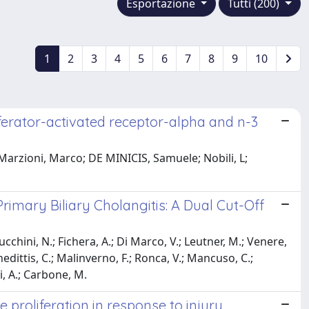
Esportazione
Tutti (200)
1
2
3
4
5
6
7
8
9
10
iferator-activated receptor-alpha and n-3
Marzioni, Marco; DE MINICIS, Samuele; Nobili, L;
rimary Biliary Cholangitis: A Dual Cut-Off
ucchini, N.; Fichera, A.; Di Marco, V.; Leutner, M.; Venere,
nedittis, C.; Malinverno, F.; Ronca, V.; Mancuso, C.;
di, A.; Carbone, M.
roliferation in response to injury.