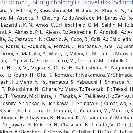
 primary biliary cholangitis: Novel risk loci an
.; Aiba, Y.; Hitomi, Y.; Kawashima, M.; Nishida, N.; Khor, S. -S.;
rbone, M.; Asselta, R.; Cheung, A.; de Andrade, M.; Baras, A.; Horo
; Lazaridis, K. N.; Amos, C. I.; Hirschfield, G. M.; Seldin, M. F.
nti, A.; Almasio, P. L.; Alvaro, D.; Andreone, P.; Andriulli, A.; A
la, G.; Cazzagon, N.; Ciaccio, A.; Coco, B.; Colli, A.; Colloredo
 Fabris, L.; Fagiuoli, S.; Ferrari, C.; Floreani, A.; Galli, A.; Gia
ni, S.; Mattalia, A.; Miele, L.; Milani, C.; Morini, L.; Morisco,
na, F.; Spinzi, G.; Strazzabosco, M.; Tarocchi, M.; Tiribelli, C.;
hi, H.; Ito, M.; Migita, K.; Ohira, H.; Katsushima, S.; Naganum
no, H.; Kouno, H.; Ota, H.; Komura, T.; Nakamura, Y.; Shimada
ashi, H.; Mano, Y.; Tsunematsu, S.; Yabuuchi, I.; Shimada, Y.; 
 T.; Fukushima, N.; Ohara, Y.; Muro, T.; Takesaki, E.; Takaki, 
, T.; Yagura, M.; Hirata, K.; Tanaka, A.; Takikawa, H.; Zeniya, 
Joshita, S.; Nakao, K.; Ichikawa, T.; Shibata, H.; Yamagiwa, S.
 Kikuchi, K.; Ebinuma, H.; Himoto, T.; Yasunami, M.; Murata, K
Tsubouchi, H.; Chayama, K.; Harada, K.; Nakanuma, Y.; Maehara, 
.; Sugawara, Y.; Kokudo, N.; Chalasani, N.; Luketic, V.; Odin, J
diner, A.; Beechert, C.; Forsythe, C.; Fuller, E. D.; Gu, Z.; Lattar