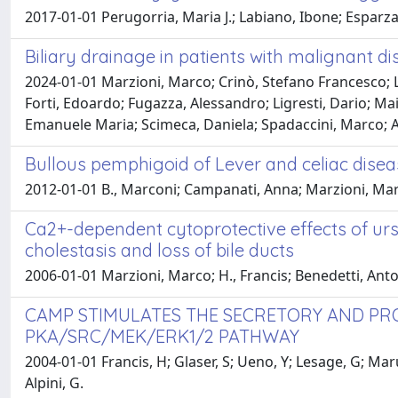
2017-01-01 Perugorria, Maria J.; Labiano, Ibone; Esparza-
Biliary drainage in patients with malignant dis
2024-01-01 Marzioni, Marco; Crinò, Stefano Francesco; Li
Forti, Edoardo; Fugazza, Alessandro; Ligresti, Dario; Ma
Emanuele Maria; Scimeca, Daniela; Spadaccini, Marco; Ar
Bullous pemphigoid of Lever and celiac disea
2012-01-01 B., Marconi; Campanati, Anna; Marzioni, Marco; 
Ca2+-dependent cytoprotective effects of urs
cholestasis and loss of bile ducts
2006-01-01 Marzioni, Marco; H., Francis; Benedetti, Antoni
CAMP STIMULATES THE SECRETORY AND PROL
PKA/SRC/MEK/ERK1/2 PATHWAY
2004-01-01 Francis, H; Glaser, S; Ueno, Y; Lesage, G; Maruc
Alpini, G.