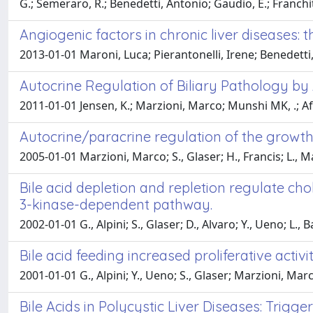
G.; Semeraro, R.; Benedetti, Antonio; Gaudio, E.; Franchitt
Angiogenic factors in chronic liver diseases: t
2013-01-01 Maroni, Luca; Pierantonelli, Irene; Benedett
Autocrine Regulation of Biliary Pathology by
2011-01-01 Jensen, K.; Marzioni, Marco; Munshi MK, .; Afroze
Autocrine/paracrine regulation of the growth
2005-01-01 Marzioni, Marco; S., Glaser; H., Francis; L., Mar
Bile acid depletion and repletion regulate cho
3-kinase-dependent pathway.
2002-01-01 G., Alpini; S., Glaser; D., Alvaro; Y., Ueno; L., 
Bile acid feeding increased proliferative acti
2001-01-01 G., Alpini; Y., Ueno; S., Glaser; Marzioni, Marco
Bile Acids in Polycystic Liver Diseases: Trigg