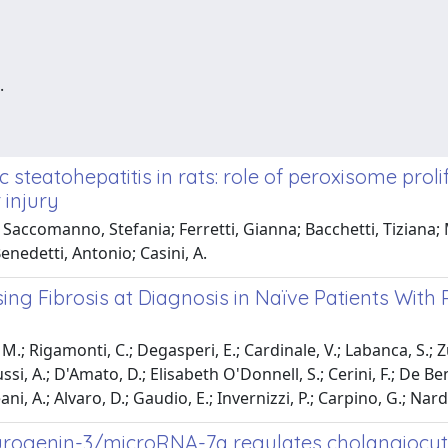
.
c steatohepatitis in rats: role of peroxisome prol
 injury
Saccomanno, Stefania; Ferretti, Gianna; Bacchetti, Tiziana; 
enedetti, Antonio; Casini, A.
ng Fibrosis at Diagnosis in Naïve Patients With P
 M.; Rigamonti, C.; Degasperi, E.; Cardinale, V.; Labanca, S.; Z
ussi, A.; D'Amato, D.; Elisabeth O'Donnell, S.; Cerini, F.; De Be
ani, A.; Alvaro, D.; Gaudio, E.; Invernizzi, P.; Carpino, G.; Nar
rogenin-3/microRNA-7a regulates cholangiocyte p