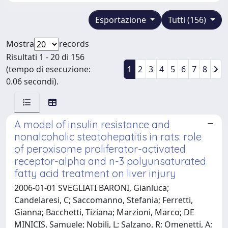
Esportazione
Tutti (156)
Mostra
records
Risultati 1 - 20 di 156
(tempo di esecuzione:
1
2
3
4
5
6
7
8
0.06 secondi).
A model of insulin resistance and
nonalcoholic steatohepatitis in rats: role
of peroxisome proliferator-activated
receptor-alpha and n-3 polyunsaturated
fatty acid treatment on liver injury
2006-01-01 SVEGLIATI BARONI, Gianluca;
Candelaresi, C; Saccomanno, Stefania; Ferretti,
Gianna; Bacchetti, Tiziana; Marzioni, Marco; DE
MINICIS, Samuele; Nobili, L; Salzano, R; Omenetti, A;