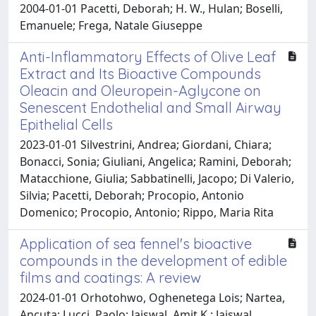
2004-01-01 Pacetti, Deborah; H. W., Hulan; Boselli,
Emanuele; Frega, Natale Giuseppe
Anti-Inflammatory Effects of Olive Leaf
Extract and Its Bioactive Compounds
Oleacin and Oleuropein-Aglycone on
Senescent Endothelial and Small Airway
Epithelial Cells
2023-01-01 Silvestrini, Andrea; Giordani, Chiara;
Bonacci, Sonia; Giuliani, Angelica; Ramini, Deborah;
Matacchione, Giulia; Sabbatinelli, Jacopo; Di Valerio,
Silvia; Pacetti, Deborah; Procopio, Antonio
Domenico; Procopio, Antonio; Rippo, Maria Rita
Application of sea fennel's bioactive
compounds in the development of edible
films and coatings: A review
2024-01-01 Orhotohwo, Oghenetega Lois; Nartea,
Ancuta; Lucci, Paolo; Jaiswal, Amit K.; Jaiswal,