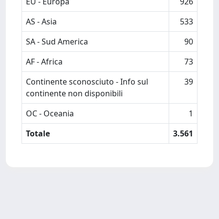
EU - Europa
926
AS - Asia
533
SA - Sud America
90
AF - Africa
73
Continente sconosciuto - Info sul
39
continente non disponibili
OC - Oceania
1
Totale
3.561
Powered by
IRIS
-
about IRIS
-