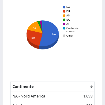
NA
EU
AS
SA
AF
AS
Continente
sconos…
NA
Other
EU
Continente
#
NA - Nord America
1.899