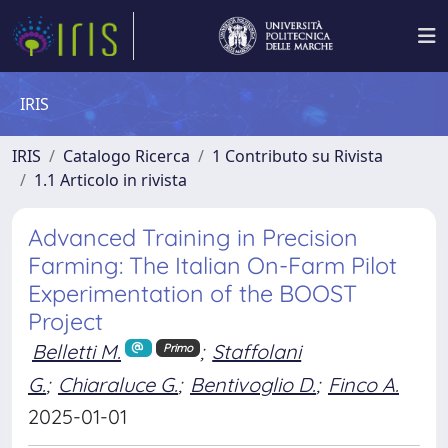
IRIS
IRIS
Catalogo Ricerca
1 Contributo su Rivista
1.1 Articolo in rivista
Advanced Training in Precision
Farming: The Italian On-Farm Pilot
Experimentation of the BOOST
Project
Belletti M.
;
Staffolani
Primo
G.
;
Chiaraluce G.
;
Bentivoglio D.
;
Finco A.
2025-01-01