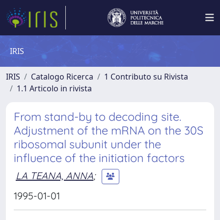
IRIS
IRIS
Catalogo Ricerca
1 Contributo su Rivista
1.1 Articolo in rivista
From stand-by to decoding site.
Adjustment of the mRNA on the 30S
ribosomal subunit under the
influence of the initiation factors
LA TEANA, ANNA
;
1995-01-01