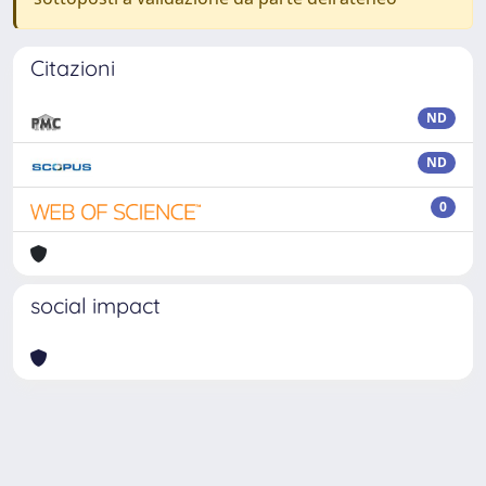
Citazioni
ND
ND
0
social impact
Powered by
IRIS
-
about IRIS
-