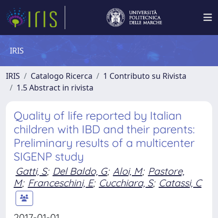
IRIS
IRIS
Catalogo Ricerca
1 Contributo su Rivista
1.5 Abstract in rivista
Quality of life reported by Italian
children with IBD and their parents:
Preliminary results of a multicenter
SIGENP study
Gatti, S
;
Del Baldo, G
;
Aloi, M
;
Pastore,
M
;
Franceschini, E
;
Cucchiara, S
;
Catassi, C
2017-01-01