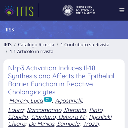
IRIS
IRIS
Catalogo Ricerca
1 Contributo su Rivista
1.1 Articolo in rivista
Nlrp3 Activation Induces Il-18
Synthesis and Affects the Epithelial
Barrier Function in Reactive
Cholangiocytes
Maroni, Luca
;
Agostinelli,
Laura
;
Saccomanno, Stefania
;
Pinto,
Claudio
;
Giordano, Debora M.
;
Rychlicki,
Chiara
;
De Minicis, Samuele
;
Trozzi,