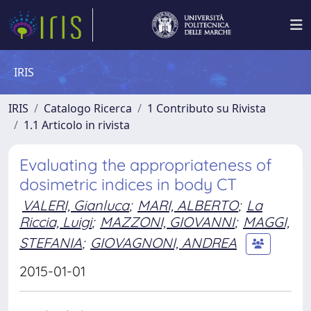
IRIS
IRIS
Catalogo Ricerca
1 Contributo su Rivista
1.1 Articolo in rivista
Evaluating the appropriateness of
dosimetric indices in body CT
VALERI, Gianluca
;
MARI, ALBERTO
;
La
Riccia, Luigi
;
MAZZONI, GIOVANNI
;
MAGGI,
STEFANIA
;
GIOVAGNONI, ANDREA
2015-01-01