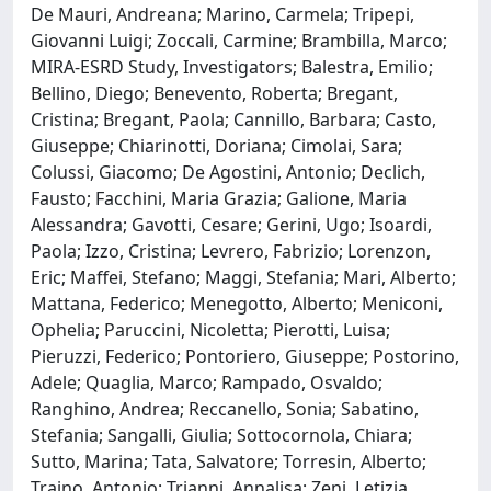
De Mauri, Andreana; Marino, Carmela; Tripepi,
Giovanni Luigi; Zoccali, Carmine; Brambilla, Marco;
MIRA-ESRD Study, Investigators; Balestra, Emilio;
Bellino, Diego; Benevento, Roberta; Bregant,
Cristina; Bregant, Paola; Cannillo, Barbara; Casto,
Giuseppe; Chiarinotti, Doriana; Cimolai, Sara;
Colussi, Giacomo; De Agostini, Antonio; Declich,
Fausto; Facchini, Maria Grazia; Galione, Maria
Alessandra; Gavotti, Cesare; Gerini, Ugo; Isoardi,
Paola; Izzo, Cristina; Levrero, Fabrizio; Lorenzon,
Eric; Maffei, Stefano; Maggi, Stefania; Mari, Alberto;
Mattana, Federico; Menegotto, Alberto; Meniconi,
Ophelia; Paruccini, Nicoletta; Pierotti, Luisa;
Pieruzzi, Federico; Pontoriero, Giuseppe; Postorino,
Adele; Quaglia, Marco; Rampado, Osvaldo;
Ranghino, Andrea; Reccanello, Sonia; Sabatino,
Stefania; Sangalli, Giulia; Sottocornola, Chiara;
Sutto, Marina; Tata, Salvatore; Torresin, Alberto;
Traino, Antonio; Trianni, Annalisa; Zeni, Letizia