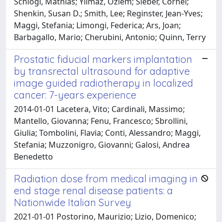
Schlögl, Mathias; Yilmaz, Ozlem; Sieber, Cornel;
Shenkin, Susan D.; Smith, Lee; Reginster, Jean-Yves;
Maggi, Stefania; Limongi, Federica; Ars, Joan;
Barbagallo, Mario; Cherubini, Antonio; Quinn, Terry
Prostatic fiducial markers implantation
by transrectal ultrasound for adaptive
image guided radiotherapy in localized
cancer: 7-years experience
2014-01-01 Lacetera, Vito; Cardinali, Massimo;
Mantello, Giovanna; Fenu, Francesco; Sbrollini,
Giulia; Tombolini, Flavia; Conti, Alessandro; Maggi,
Stefania; Muzzonigro, Giovanni; Galosi, Andrea
Benedetto
Radiation dose from medical imaging in
end stage renal disease patients: a
Nationwide Italian Survey
2021-01-01 Postorino, Maurizio; Lizio, Domenico;