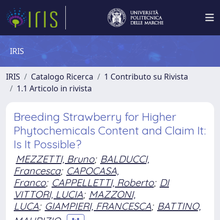
IRIS
IRIS
Catalogo Ricerca
1 Contributo su Rivista
1.1 Articolo in rivista
Breeding Strawberry for Higher
Phytochemicals Content and Claim It:
Is It Possible?
MEZZETTI, Bruno
;
BALDUCCI,
Francesca
;
CAPOCASA,
Franco
;
CAPPELLETTI, Roberto
;
DI
VITTORI, LUCIA
;
MAZZONI,
LUCA
;
GIAMPIERI, FRANCESCA
;
BATTINO,