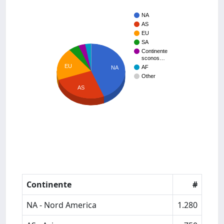
NA
AS
EU
SA
Continente
sconos…
EU
AF
NA
Other
AS
Continente
#
NA - Nord America
1.280