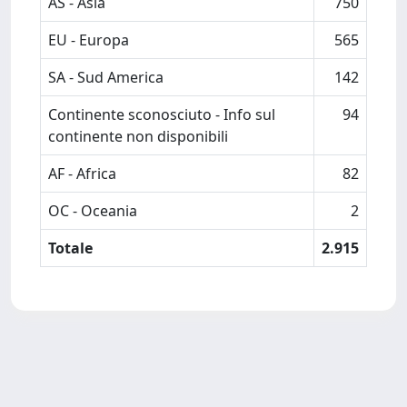
AS - Asia
750
EU - Europa
565
SA - Sud America
142
Continente sconosciuto - Info sul
94
continente non disponibili
AF - Africa
82
OC - Oceania
2
Totale
2.915
Powered by
IRIS
-
about IRIS
-