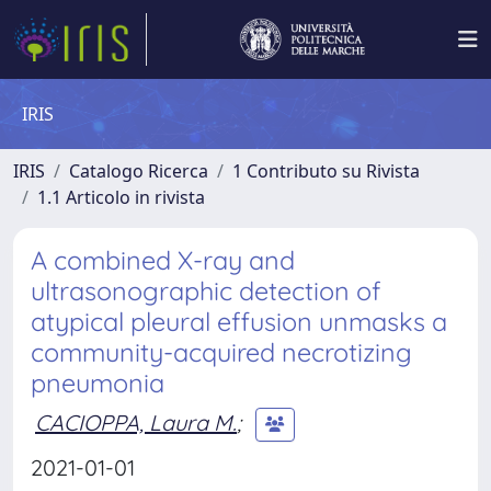
IRIS
IRIS
Catalogo Ricerca
1 Contributo su Rivista
1.1 Articolo in rivista
A combined X-ray and
ultrasonographic detection of
atypical pleural effusion unmasks a
community-acquired necrotizing
pneumonia
CACIOPPA, Laura M.
;
2021-01-01