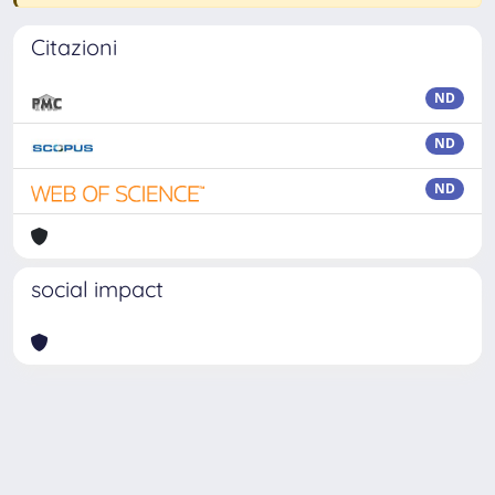
Citazioni
ND
ND
ND
social impact
Powered by
IRIS
-
about IRIS
-