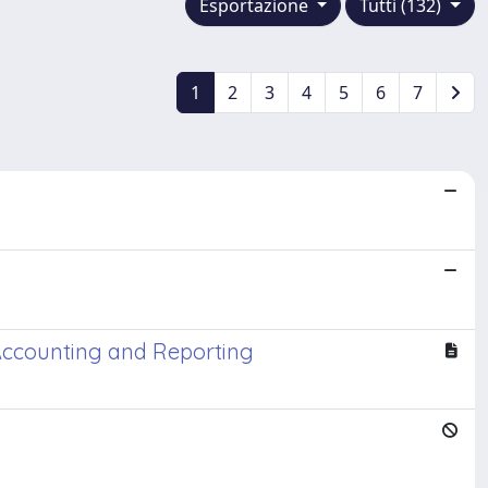
Esportazione
Tutti (132)
1
2
3
4
5
6
7
 Accounting and Reporting