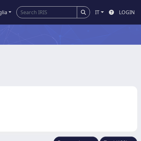
glia
IT
LOGIN