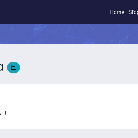
Home
Sfo
na
ment