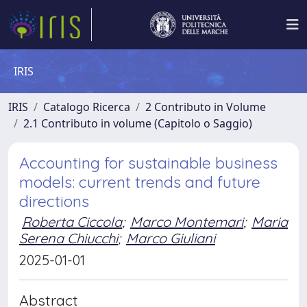
IRIS
IRIS
Catalogo Ricerca
2 Contributo in Volume
2.1 Contributo in volume (Capitolo o Saggio)
Accounting for sustainable business
models: current trends and future
directions
Roberta Ciccola
;
Marco Montemari
;
Maria
Serena Chiucchi
;
Marco Giuliani
2025-01-01
Abstract