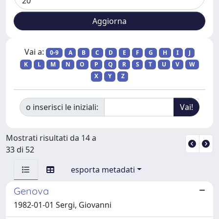
Vai a:
0-9
A
B
C
D
E
F
G
H
I
J
K
L
M
N
O
P
Q
R
S
T
U
V
W
X
Y
Z
o inserisci le iniziali:
Mostrati risultati da 14 a
33 di 52
esporta metadati
Genova
1982-01-01 Sergi, Giovanni