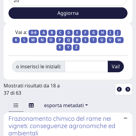
Vai a:
0-9
A
B
C
D
E
F
G
H
I
J
K
L
M
N
O
P
Q
R
S
T
U
V
W
X
Y
Z
o inserisci le iniziali:
Mostrati risultati da 18 a
37 di 63
esporta metadati
Frazionamento chimico del rame nei
vigneti: conseguenze agronomiche ed
ambientali