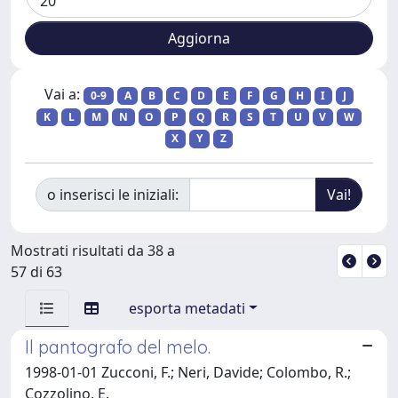
Vai a:
0-9
A
B
C
D
E
F
G
H
I
J
K
L
M
N
O
P
Q
R
S
T
U
V
W
X
Y
Z
o inserisci le iniziali:
Mostrati risultati da 38 a
57 di 63
esporta metadati
Il pantografo del melo.
1998-01-01 Zucconi, F.; Neri, Davide; Colombo, R.;
Cozzolino, E.