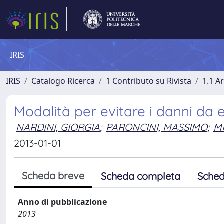
IRIS
IRIS
Catalogo Ricerca
1 Contributo su Rivista
1.1 Ar
Modalità per evitare i danni da 
NARDINI, GIORGIA
;
PARONCINI, MASSIMO
;
MU
2013-01-01
Scheda breve
Scheda completa
Sched
Anno di pubblicazione
2013