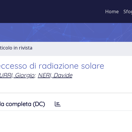
Home
Sfo
ticolo in rivista
eccesso di radiazione solare
RRI, Giorgio
;
NERI, Davide
a completa (DC)