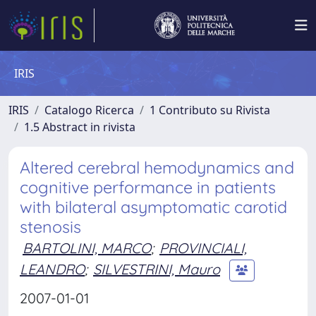
IRIS
IRIS
Catalogo Ricerca
1 Contributo su Rivista
1.5 Abstract in rivista
Altered cerebral hemodynamics and
cognitive performance in patients
with bilateral asymptomatic carotid
stenosis
BARTOLINI, MARCO
;
PROVINCIALI,
LEANDRO
;
SILVESTRINI, Mauro
2007-01-01