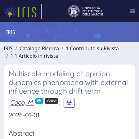
IRIS
IRIS
Catalogo Ricerca
1 Contributo su Rivista
1.1 Articolo in rivista
Multiscale modeling of opinion
dynamics phenomena with external
influence through drift term
Coco, M.
;
Primo
2026-01-01
Abstract