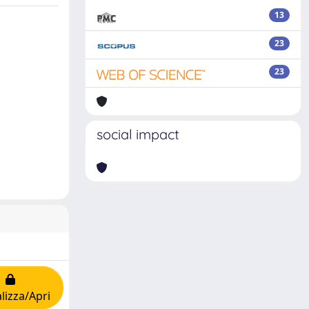
13
23
23
social impact
lizza/Apri