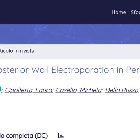
Home
Sfo
ticolo in rivista
osterior Wall Electroporation in Per
;
Cipolletta, Laura
;
Casella, Michela
;
Dello Russo,
a completa (DC)