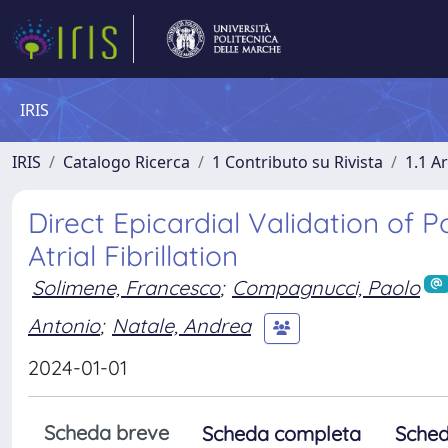
IRIS
IRIS
Catalogo Ricerca
1 Contributo su Rivista
1.1 Ar
Direct Epicardial Validation of P
Atrial Fibrillation
Solimene, Francesco
;
Compagnucci, Paolo
Antonio
;
Natale, Andrea
2024-01-01
Scheda breve
Scheda completa
Sched