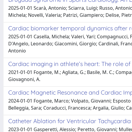
2025-01-01 Scarà, Antonio; Sciarra, Luigi; Russo, Antoni
Michela; Novelli, Valeria; Patrizi, Giampiero; Delise, Piet
Cardiac biomarker temporal dynamics after radi
2025-01-01 Casella, Michela; Valeri, Yari; Compagnucci, P
D'Angelo, Leonardo; Giacomini, Giorgio; Cardinali, Franc
Antonio
Cardiac imaging in athlete’s heart: The role of 
2021-01-01 Fogante, M.; Agliata, G.; Basile, M. C.; Compagnu
Giovagnoni, A.
Cardiac Magnetic Resonance and Cardiac Impla
2024-01-01 Fogante, Marco; Volpato, Giovanni; Esposto Pir
Belleggia, Sara; Coraducci, Francesca; Argalia, Giulio; Ca
Catheter Ablation for Ventricular Tachycardi
2023-01-01 Gasperetti, Alessio; Peretto, Giovanni; Mulle