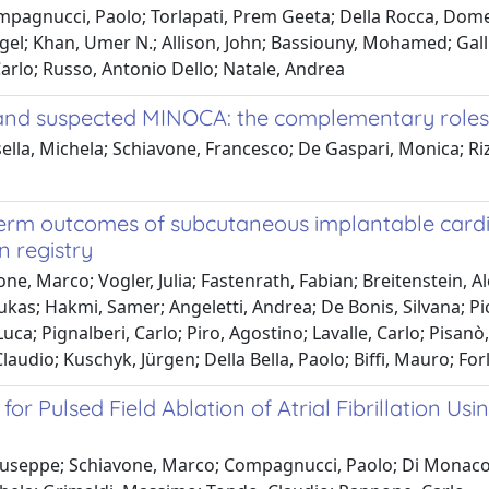
pagnucci, Paolo; Torlapati, Prem Geeta; Della Rocca, Domen
gel; Khan, Umer N.; Allison, John; Bassiouny, Mohamed; Gall
arlo; Russo, Antonio Dello; Natale, Andrea
 and suspected MINOCA: the complementary roles o
ella, Michela; Schiavone, Francesco; De Gaspari, Monica; Riz
erm outcomes of subcutaneous implantable cardiov
 registry
ne, Marco; Vogler, Julia; Fastenrath, Fabian; Breitenstein, 
as; Hakmi, Samer; Angeletti, Andrea; De Bonis, Silvana; Pica
i, Luca; Pignalberi, Carlo; Piro, Agostino; Lavalle, Carlo; Pisa
laudio; Kuschyk, Jürgen; Della Bella, Paolo; Biffi, Mauro; For
or Pulsed Field Ablation of Atrial Fibrillation Us
 Giuseppe; Schiavone, Marco; Compagnucci, Paolo; Di Monaco, 