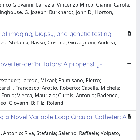
ico Giovanni; La Fazia, Vincenzo Mirco; Gianni, Carola;
inghouse, G. Joseph; Burkhardt, John D.; Horton,
f imaging, biopsy, and genetic testing
zo, Stefania; Basso, Cristina; Giovagnoni, Andrea;
erter-defibrillators: A propensity-
Alexander; Laredo, Mikael; Palmisano, Pietro;
relli, Francesco; Arosio, Roberto; Casella, Michela;
nò, Ennio; Viecca, Maurizio; Curnis, Antonio; Badenco,
leo, Giovanni B; Tilz, Roland
ing a Novel Variable Loop Circular Catheter: A
Antonio; Riva, Stefania; Salerno, Raffaele; Volpato,