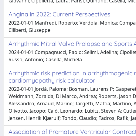
Giovanni; Cipolletta, Laura; Parisi, Quintino; Casella, 
Angina in 2022: Current Perspectives
2022-01-01 Manfredi, Roberto; Verdoia, Monica; Compagnu
Ciliberti, Giuseppe
Arrhythmic Mitral Valve Prolapse and Sports Act
2024-01-01 Compagnucci, Paolo; Selimi, Adelina; Cipollett
Russo, Antonio; Casella, Michela
Arrhythmic risk prediction in arrhythmogenic r
cardiomyopathy risk calculator
2022-01-01 Jordà, Paloma; Bosman, Laurens P; Gasperetti
Weidmann, Zoraida; Di Marco, Andrea; Roberts, Jason D; M
Alessandro; Arnaud, Marine; Targetti, Mattia; Martino, 
Olivotto, Iacopo; Calò, Leonardo; Lubitz, Steven A; Cutler, 
Jensen, Henrik Kjærulf; Tondo, Claudio; Tadros, Rafik; J
Association of Premature Ventricular Contract