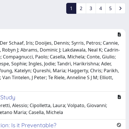
1
2
3
4
5
er Schaaf, Iris; Dooijes, Dennis; Syrris, Petros; Cannie,
d, Robyn J; Abrams, Dominic J; Lakdawala, Neal K; Cadrin-
pe; Compagnucci, Paolo; Casella, Michela; Conte, Giulio;
e, Sophie; Ingles, Jodie; Tandri, Harikrishna; Ader,
; Young, Katelyn; Qureshi, Maria; Haggerty, Chris; Parikh,
n Tintelen, J Peter; Te Riele, Anneline S J M; Elliott,
 Study
ti, Alessio; Cipolletta, Laura; Volpato, Giovanni;
Gaetano Maria; Casella, Michela
ion: Is it Preventable?