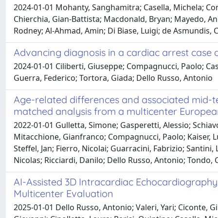
2024-01-01 Mohanty, Sanghamitra; Casella, Michela; Com
Chierchia, Gian-Battista; Macdonald, Bryan; Mayedo, An
Rodney; Al-Ahmad, Amin; Di Biase, Luigi; de Asmundis, C
Advancing diagnosis in a cardiac arrest case
2024-01-01 Ciliberti, Giuseppe; Compagnucci, Paolo; Cas
Guerra, Federico; Tortora, Giada; Dello Russo, Antonio
Age-related differences and associated mid-t
matched analysis from a multicenter European
2022-01-01 Gulletta, Simone; Gasperetti, Alessio; Schiavo
Mitacchione, Gianfranco; Compagnucci, Paolo; Kaiser, Luk
Steffel, Jan; Fierro, Nicolai; Guarracini, Fabrizio; Santin
Nicolas; Ricciardi, Danilo; Dello Russo, Antonio; Tondo, C
AI-Assisted 3D Intracardiac Echocardiography f
Multicenter Evaluation
2025-01-01 Dello Russo, Antonio; Valeri, Yari; Ciconte,