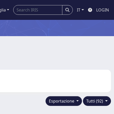
glia
IT
LOGIN
Esportazione
Tutti (92)