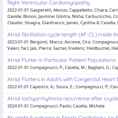
Right Ventricular Cardiomyopathy
2022-01-01 Gasperetti, Alessio; Cappelletto, Chiara; Carr
Davide; Bisson, Jasmine; Gilotra, Nisha; Carbucicchio, C
Claudio; Sinagra, Gianfranco; James, Cynthia A; Casella,
Atrial fibrillation cycle-length (AF-CL) insi
2023-01-01 Bergonti, Marco; Ascione, Ciro; Compagnucci,
Valeri, Yari; Jaïs, Pierre; Sacher, Frederic; Heidbuchel, H
Atrial Flutter in Particular Patient Populations
2022-01-01 Compagnucci, P.; Casella, M.; Bagliani, G.; Capest
Atrial Flutters in Adults with Congenital Heart
2022-01-01 Capestro, A.; Soura, E.; Compagnucci, P.; Casel
Atrial tachyarrhythmia recurrence after cryob
2024-01-01 Compagnucci, Paolo; Casella, Michela
Brugada Syndrome in Sports Cardiology: An Exp