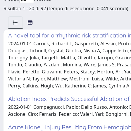
Risultati 1 - 20 di 92 (tempo di esecuzione: 0.041 secondi).
A novel tool for arrhythmic risk stratification
2024-01-01 Carrick, Richard T; Gasperetti, Alessio; Proto
Douglas; Tichnell, Crystal; Gilotra, Nisha A; Cappelletto
Tourigny, Julia; Targetti, Mattia; Olivotto, Iacopo; Graz
Tondo, Claudio; Yazdani, Momina; Ware, James S; Prasad, 
Flavie; Peretto, Giovanni; Peters, Stacey; Horton, Ari; Ya
Victoria N; Taylor, Matthew; Mestroni, Luisa; Wilde, Arthu
Perry; Calkins, Hugh; Wu, Katherine C; James, Cynthia A
Ablation Index Predicts Successful Ablation of
2022-01-01 Compagnucci, Paolo; Dello Russo, Antonio; Ber
Ascione, Ciro; Ferraris, Federico; Valeri, Yari; Bongiorn
Acute Kidney Injury Resulting From Hemoglobinur