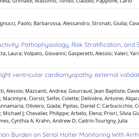
Michela; Grimaldi, Massimo; Tondo, Claudio; Pappone, Carlo
cci, Paolo; Barbarossa, Alessandro; Stronati, Giulia; Casel
ivity: Pathophysiology, Risk Stratification, and S
a, Laura; Volpato, Giovanni; Gasperetti, Alessio; Valeri, Yari
ight ventricular cardiomyopathy: external validat
, Alessio; Mazzanti, Andrea; Gourraud, Jean Baptiste; Davi
acintyre, Ciorsti; Seifer, Colette; Delinière, Antoine; Alqa
Annamaria; Oliviero, Giada; Pipilas, Daniel C; Carbucicchio,
Michael J; Chevalier, Philippe; Arbelo, Elena; Priori, Silvia Gi
ames, Cynthia A; Krahn, Andrew D; Cadrin-Tourigny, Julia
ion Burden on Serial Holter Monitoring With Arrh