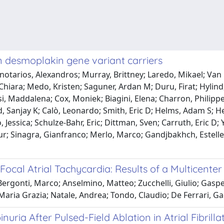
 in desmoplakin gene variant carriers
notarios, Alexandros; Murray, Brittney; Laredo, Mikael; Van D
, Chiara; Medo, Kristen; Saguner, Ardan M; Duru, Firat; Hylin
iosi, Maddalena; Cox, Moniek; Biagini, Elena; Charron, Philip
Sanjay K; Calò, Leonardo; Smith, Eric D; Helms, Adam S; Hesp
o, Jessica; Schulze-Bahr, Eric; Dittman, Sven; Carruth, Eric D
r; Sinagra, Gianfranco; Merlo, Marco; Gandjbakhch, Estelle; Va
 Focal Atrial Tachycardia: Results of a Multicenter
gonti, Marco; Anselmino, Matteo; Zucchelli, Giulio; Gasperet
i, Maria Grazia; Natale, Andrea; Tondo, Claudio; De Ferrari, 
ia After Pulsed-Field Ablation in Atrial Fibrillat