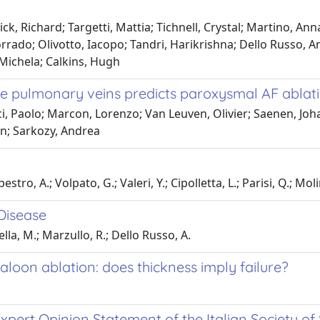
ick, Richard; Targetti, Mattia; Tichnell, Crystal; Martino, A
orrado; Olivotto, Iacopo; Tandri, Harikrishna; Dello Russo, A
 Michela; Calkins, Hugh
de the pulmonary veins predicts paroxysmal AF abl
 Paolo; Marcon, Lorenzo; Van Leuven, Olivier; Saenen, Joha
ein; Sarkozy, Andrea
ro, A.; Volpato, G.; Valeri, Y.; Cipolletta, L.; Parisi, Q.; Molin
 Disease
la, M.; Marzullo, R.; Dello Russo, A.
aloon ablation: does thickness imply failure?
ert Opinion Statement of the Italian Society of 