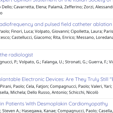
o Dello; Cavarretta, Elena; Palamà, Zefferino; Zorzi, Alessan
ro
ofrequency and pulsed field catheter ablation of 
aolo; Finori, Luca; Volpato, Giovanni; Cipolletta, Laura; Par
esco; Castellucci, Giacomo; Rita, Enrico; Messano, Loredana;
the radiologist
cci, P.; Volpato, G.; Falanga, U.; Stronati, G.; Guerra, F.; Vig
ntable Electronic Devices: Are They Truly Still 
ani, Paolo; Cela, Fatjon; Compagnucci, Paolo; Valeri, Yari; Se
sella, Michela; Dello Russo, Antonio; Schicchi, Nicolò
a in Patients With Desmoplakin Cardiomyopathy
r, Steven A.; Hasegawa, Kanae; Compagnucci, Paolo; Casella, M