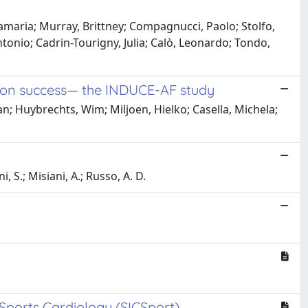
nnamaria; Murray, Brittney; Compagnucci, Paolo; Stolfo,
ntonio; Cadrin-Tourigny, Julia; Calò, Leonardo; Tondo,
ation success— the INDUCE-AF study
n; Huybrechts, Wim; Miljoen, Hielko; Casella, Michela;
i, S.; Misiani, A.; Russo, A. D.
Sports Cardiology (SICSport)