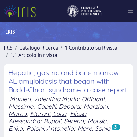
IRIS
IRIS
Catalogo Ricerca
1 Contributo su Rivista
1.1 Articolo in rivista
Hepatic, gastric and bone marrow
AL amyloidosis that began with
Budd-Chiari syndrome: a case report
Manieri, Valentina Maria
;
Offidani,
Massimo
;
Capelli, Debora
;
Marzioni,
Marco
;
Maroni, Luca
;
Filosa,
Alessandra
;
Rupoli, Serena
;
Morsia,
Erika
;
Poloni, Antonella
;
Morè, Sonia