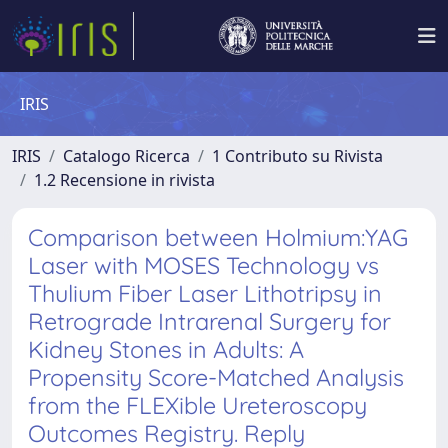
IRIS
IRIS
Catalogo Ricerca
1 Contributo su Rivista
1.2 Recensione in rivista
Comparison between Holmium:YAG
Laser with MOSES Technology vs
Thulium Fiber Laser Lithotripsy in
Retrograde Intrarenal Surgery for
Kidney Stones in Adults: A
Propensity Score-Matched Analysis
from the FLEXible Ureteroscopy
Outcomes Registry. Reply