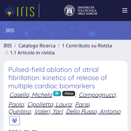
IRIS
IRIS
Catalogo Ricerca
1 Contributo su Rivista
1.1 Articolo in rivista
Pulsed-field ablation of atrial
fibrillation: kinetics of release of
multiple cardiac biomarkers
Casella, Michela
;
Compagnucci,
Primo
Paolo
;
Cipolletta, Laura
;
Parisi,
Quintino
;
Valeri, Yari
;
Dello Russo, Antonio