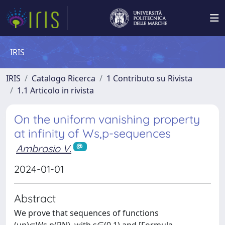
IRIS
IRIS
Catalogo Ricerca
1 Contributo su Rivista
1.1 Articolo in rivista
On the uniform vanishing property
at infinity of Ws,p-sequences
Ambrosio V.
2024-01-01
Abstract
We prove that sequences of functions
(un)⊂Ws,p(RN), with s∈(0,1) and [Formula