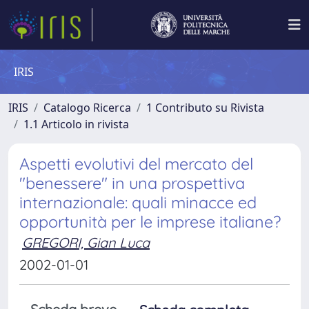
IRIS
IRIS
Catalogo Ricerca
1 Contributo su Rivista
1.1 Articolo in rivista
Aspetti evolutivi del mercato del
"benessere" in una prospettiva
internazionale: quali minacce ed
opportunità per le imprese italiane?
GREGORI, Gian Luca
2002-01-01