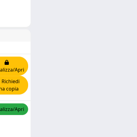
alizza/Apri
Richiedi
na copia
alizza/Apri