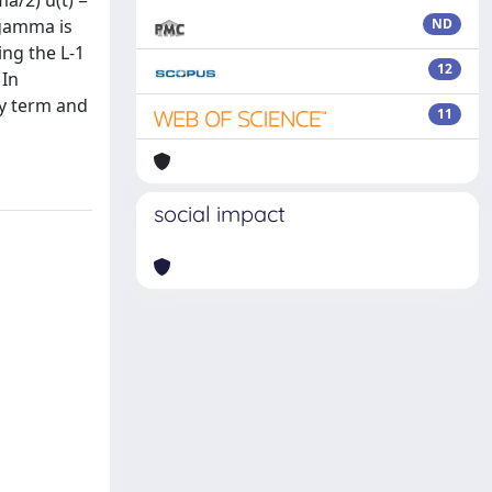
a/2) u(t) =
r gamma is
ND
ing the L-1
12
 In
ry term and
11
social impact