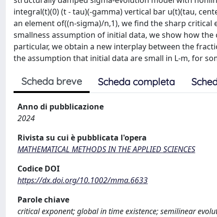
structurally damped sigma-evolution model with nonline
integral(t)(0) (t - tau)(-gamma) vertical bar u(t)(tau, cen
an element of((n-sigma)/n,1), we find the sharp critical
smallness assumption of initial data, we show how the c
particular, we obtain a new interplay between the frac
the assumption that initial data are small in L-m, for s
Scheda breve
Scheda completa
Sched
Anno di pubblicazione
2024
Rivista su cui è pubblicata l'opera
MATHEMATICAL METHODS IN THE APPLIED SCIENCES
Codice DOI
https://dx.doi.org/10.1002/mma.6633
Parole chiave
critical exponent; global in time existence; semilinear evol