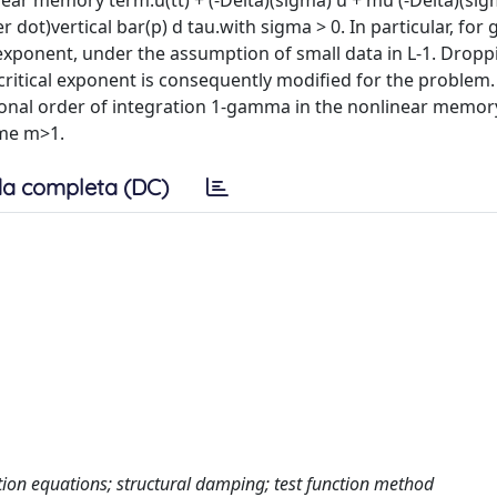
ar memory term:u(tt) + (-Delta)(sigma) u + mu (-Delta)(sigm
ter dot)vertical bar(p) d tau.with sigma > 0. In particular, fo
 exponent, under the assumption of small data in L-1. Dropp
ritical exponent is consequently modified for the problem.
tional order of integration 1-gamma in the nonlinear memo
ome m>1.
a completa (DC)
ution equations; structural damping; test function method