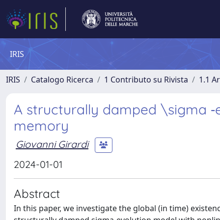
IRIS
IRIS
Catalogo Ricerca
1 Contributo su Rivista
1.1 Ar
A structurally damped \sigma ‐e
memory
Giovanni Girardi
2024-01-01
Abstract
In this paper, we investigate the global (in time) exist