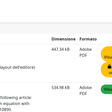
Dimensione
Formato
447.34 kB
Adobe
PDF
Visu
layout dell'editore)
u
534.98 kB
Adobe
Visu
PDF
following article:
on equation with
10890.