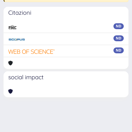
Citazioni
ND
ND
ND
social impact
Powered by
IRIS
-
about IRIS
-