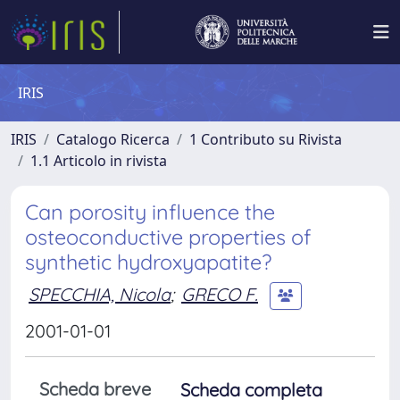
IRIS
IRIS
Catalogo Ricerca
1 Contributo su Rivista
1.1 Articolo in rivista
Can porosity influence the
osteoconductive properties of
synthetic hydroxyapatite?
SPECCHIA, Nicola
;
GRECO F.
2001-01-01
Scheda breve
Scheda completa