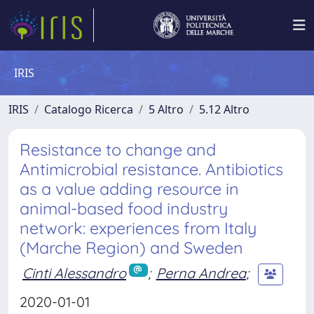
IRIS
IRIS
Catalogo Ricerca
5 Altro
5.12 Altro
Resistance to change and
Antimicrobial resistance. Antibiotics
as a value adding resource in
animal-based food industry
network: experiences from Italy
(Marche Region) and Sweden
Cinti Alessandro
;
Perna Andrea
;
2020-01-01