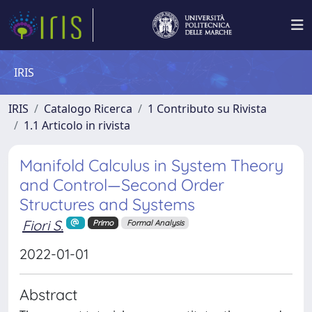
IRIS
IRIS
Catalogo Ricerca
1 Contributo su Rivista
1.1 Articolo in rivista
Manifold Calculus in System Theory
and Control—Second Order
Structures and Systems
Fiori S.
Primo
Formal Analysis
2022-01-01
Abstract