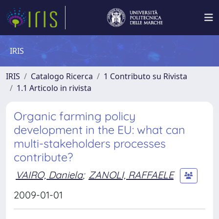
IRIS
IRIS
Catalogo Ricerca
1 Contributo su Rivista
1.1 Articolo in rivista
Organic farming policy
development in the EU: what can
multi-stakeholders processes
contribute?
VAIRO, Daniela
;
ZANOLI, RAFFAELE
2009-01-01