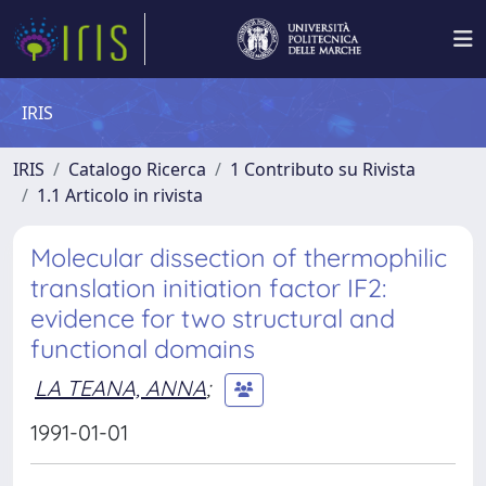
IRIS
IRIS
Catalogo Ricerca
1 Contributo su Rivista
1.1 Articolo in rivista
Molecular dissection of thermophilic
translation initiation factor IF2:
evidence for two structural and
functional domains
LA TEANA, ANNA
;
1991-01-01