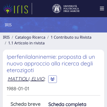
IRIS
IRIS
Catalogo Ricerca
1 Contributo su Rivista
1.1 Articolo in rivista
Iperfenilalaninemie: proposta di un
nuovo approccio alla ricerca degli
eterozigoti
MATTIOLI, ELVIO
;
1988-01-01
Scheda breve
Scheda completa