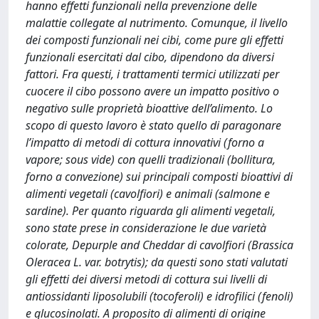
hanno effetti funzionali nella prevenzione delle
malattie collegate al nutrimento. Comunque, il livello
dei composti funzionali nei cibi, come pure gli effetti
funzionali esercitati dal cibo, dipendono da diversi
fattori. Fra questi, i trattamenti termici utilizzati per
cuocere il cibo possono avere un impatto positivo o
negativo sulle proprietà bioattive dell’alimento. Lo
scopo di questo lavoro è stato quello di paragonare
l’impatto di metodi di cottura innovativi (forno a
vapore; sous vide) con quelli tradizionali (bollitura,
forno a convezione) sui principali composti bioattivi di
alimenti vegetali (cavolfiori) e animali (salmone e
sardine). Per quanto riguarda gli alimenti vegetali,
sono state prese in considerazione le due varietà
colorate, Depurple and Cheddar di cavolfiori (Brassica
Oleracea L. var. botrytis); da questi sono stati valutati
gli effetti dei diversi metodi di cottura sui livelli di
antiossidanti liposolubili (tocoferoli) e idrofilici (fenoli)
e glucosinolati. A proposito di alimenti di origine