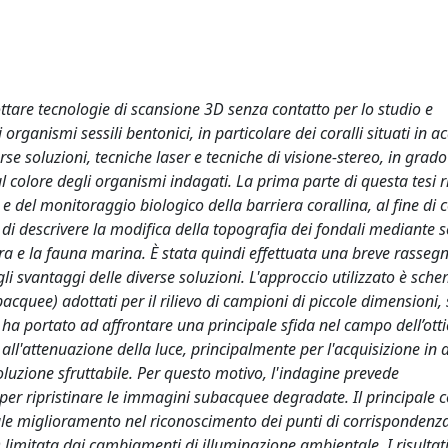
adottare tecnologie di scansione 3D senza contatto per lo studio e
organismi sessili bentonici, in particolare dei coralli situati in 
e soluzioni, tecniche laser e tecniche di visione-stereo, in grado
l colore degli organismi indagati. La prima parte di questa tesi 
 del monitoraggio biologico della barriera corallina, al fine di 
à di descrivere la modifica della topografia dei fondali mediante 
ra e la fauna marina. È stata quindi effettuata una breve rasseg
i svantaggi delle diverse soluzioni. L'approccio utilizzato è sch
ubacquee) adottati per il rilievo di campioni di piccole dimensioni,
ha portato ad affrontare una principale sfida nel campo dell’otti
 all'attenuazione della luce, principalmente per l'acquisizione in
oluzione sfruttabile. Per questo motivo, l'indagine prevede
per ripristinare le immagini subacquee degradate. Il principale 
ale miglioramento nel riconoscimento dei punti di corrispondenza
limitata dai cambiamenti di illuminazione ambientale. I risulta