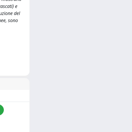
ascati) e
uzione del
quee, sono