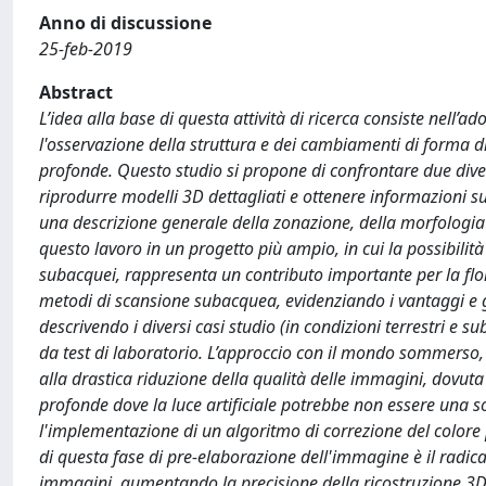
Anno di discussione
25-feb-2019
Abstract
L’idea alla base di questa attività di ricerca consiste nell’
l'osservazione della struttura e dei cambiamenti di forma di 
profonde. Questo studio si propone di confrontare due divers
riprodurre modelli 3D dettagliati e ottenere informazioni su
una descrizione generale della zonazione, della morfologia e
questo lavoro in un progetto più ampio, in cui la possibilit
subacquei, rappresenta un contributo importante per la flo
metodi di scansione subacquea, evidenziando i vantaggi e gl
descrivendo i diversi casi studio (in condizioni terrestri e s
da test di laboratorio. L’approccio con il mondo sommerso, 
alla drastica riduzione della qualità delle immagini, dovuta
profonde dove la luce artificiale potrebbe non essere una s
l'implementazione di un algoritmo di correzione del colore 
di questa fase di pre-elaborazione dell'immagine è il radic
immagini, aumentando la precisione della ricostruzione 3D 