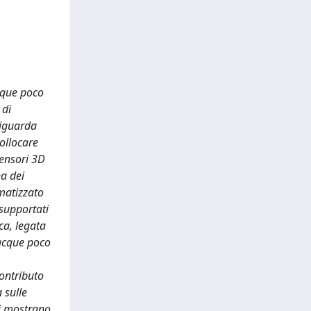
acque poco
 di
riguarda
collocare
sensori 3D
na dei
ematizzato
 supportati
ca, legata
 acque poco
contributo
 sulle
ti mostrano