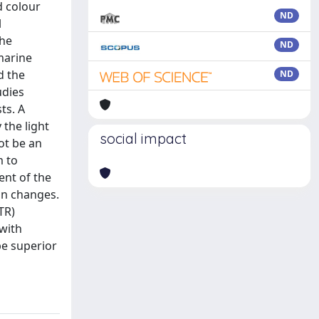
d colour
ND
l
the
ND
marine
d the
ND
udies
ts. A
 the light
social impact
not be an
m to
ent of the
on changes.
TR)
with
be superior