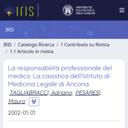
IRIS
IRIS
Catalogo Ricerca
1 Contributo su Rivista
1.1 Articolo in rivista
La responsabilità professionale del
medico. La casistica dell’Istituto di
Medicina Legale di Ancona
TAGLIABRACCI, Adriano
;
PESARESI,
Mauro
2002-01-01