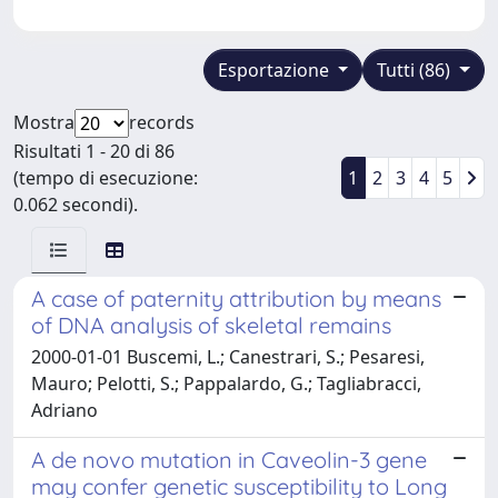
Esportazione
Tutti (86)
Mostra
records
Risultati 1 - 20 di 86
(tempo di esecuzione:
1
2
3
4
5
0.062 secondi).
A case of paternity attribution by means
of DNA analysis of skeletal remains
2000-01-01 Buscemi, L.; Canestrari, S.; Pesaresi,
Mauro; Pelotti, S.; Pappalardo, G.; Tagliabracci,
Adriano
A de novo mutation in Caveolin-3 gene
may confer genetic susceptibility to Long