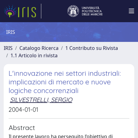
IRIS
IRIS
Catalogo Ricerca
1 Contributo su Rivista
1.1 Articolo in rivista
L'innovazione nei settori industriali:
implicazioni di mercato e nuove
logiche concorrenziali
SILVESTRELLI, SERGIO
2004-01-01
Abstract
Il presente lavoro ha perseguito l’obiettivo di