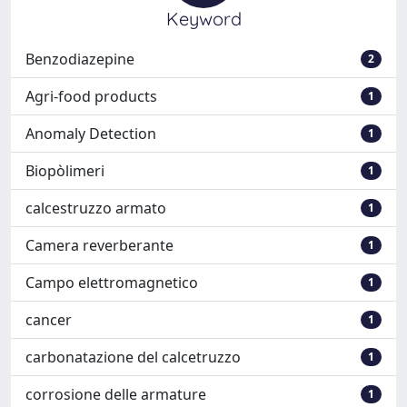
Keyword
Benzodiazepine
2
Agri-food products
1
Anomaly Detection
1
Biopòlimeri
1
calcestruzzo armato
1
Camera reverberante
1
Campo elettromagnetico
1
cancer
1
carbonatazione del calcetruzzo
1
corrosione delle armature
1