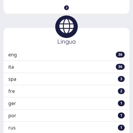
Lingua
eng
36
ita
36
spa
3
fre
2
ger
1
por
1
rus
1