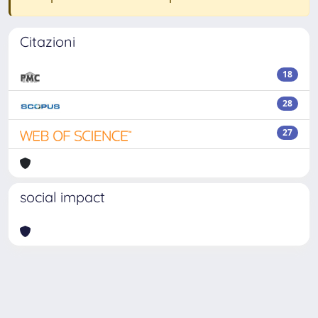
Citazioni
18
28
27
social impact
Powered by
IRIS
-
about IRIS
-