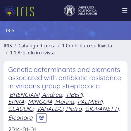
IRIS
IRIS
Catalogo Ricerca
1 Contributo su Rivista
1.1 Articolo in rivista
Genetic determinants and elements
associated with antibiotic resistance
in viridans group streptococci
BRENCIANI, Andrea
;
TIBERI,
ERIKA
;
MINGOIA, Marina
;
PALMIERI,
CLAUDIO
;
VARALDO, Pietro
;
GIOVANETTI,
Eleonora
2014-01-01