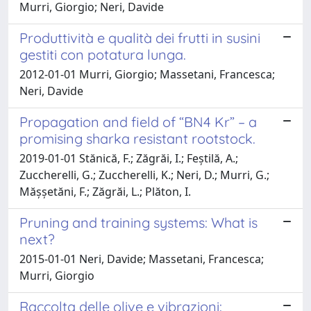
Murri, Giorgio; Neri, Davide
Produttività e qualità dei frutti in susini
gestiti con potatura lunga.
2012-01-01 Murri, Giorgio; Massetani, Francesca;
Neri, Davide
Propagation and field of “BN4 Kr” – a
promising sharka resistant rootstock.
2019-01-01 Stănică, F.; Zăgrăi, I.; Feștilă, A.;
Zuccherelli, G.; Zuccherelli, K.; Neri, D.; Murri, G.;
Mășșetăni, F.; Zăgrăi, L.; Plăton, I.
Pruning and training systems: What is
next?
2015-01-01 Neri, Davide; Massetani, Francesca;
Murri, Giorgio
Raccolta delle olive e vibrazioni: