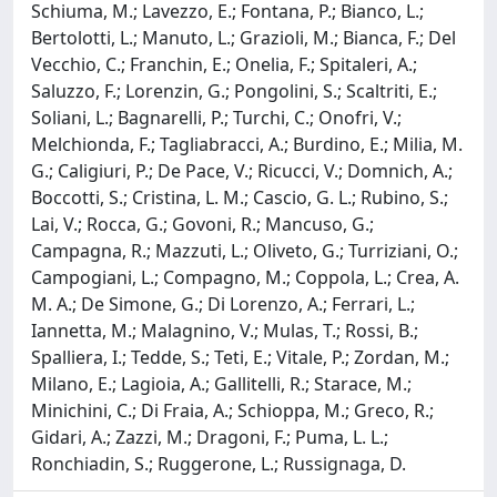
Schiuma, M.; Lavezzo, E.; Fontana, P.; Bianco, L.;
Bertolotti, L.; Manuto, L.; Grazioli, M.; Bianca, F.; Del
Vecchio, C.; Franchin, E.; Onelia, F.; Spitaleri, A.;
Saluzzo, F.; Lorenzin, G.; Pongolini, S.; Scaltriti, E.;
Soliani, L.; Bagnarelli, P.; Turchi, C.; Onofri, V.;
Melchionda, F.; Tagliabracci, A.; Burdino, E.; Milia, M.
G.; Caligiuri, P.; De Pace, V.; Ricucci, V.; Domnich, A.;
Boccotti, S.; Cristina, L. M.; Cascio, G. L.; Rubino, S.;
Lai, V.; Rocca, G.; Govoni, R.; Mancuso, G.;
Campagna, R.; Mazzuti, L.; Oliveto, G.; Turriziani, O.;
Campogiani, L.; Compagno, M.; Coppola, L.; Crea, A.
M. A.; De Simone, G.; Di Lorenzo, A.; Ferrari, L.;
Iannetta, M.; Malagnino, V.; Mulas, T.; Rossi, B.;
Spalliera, I.; Tedde, S.; Teti, E.; Vitale, P.; Zordan, M.;
Milano, E.; Lagioia, A.; Gallitelli, R.; Starace, M.;
Minichini, C.; Di Fraia, A.; Schioppa, M.; Greco, R.;
Gidari, A.; Zazzi, M.; Dragoni, F.; Puma, L. L.;
Ronchiadin, S.; Ruggerone, L.; Russignaga, D.