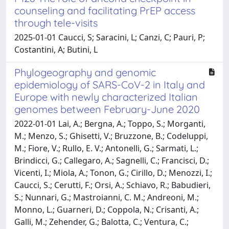
counseling and facilitating PrEP access
through tele-visits
2025-01-01 Caucci, S; Saracini, L; Canzi, C; Pauri, P;
Costantini, A; Butini, L
Phylogeography and genomic
epidemiology of SARS-CoV-2 in Italy and
Europe with newly characterized Italian
genomes between February-June 2020
2022-01-01 Lai, A.; Bergna, A.; Toppo, S.; Morganti,
M.; Menzo, S.; Ghisetti, V.; Bruzzone, B.; Codeluppi,
M.; Fiore, V.; Rullo, E. V.; Antonelli, G.; Sarmati, L.;
Brindicci, G.; Callegaro, A.; Sagnelli, C.; Francisci, D.;
Vicenti, I.; Miola, A.; Tonon, G.; Cirillo, D.; Menozzi, I.;
Caucci, S.; Cerutti, F.; Orsi, A.; Schiavo, R.; Babudieri,
S.; Nunnari, G.; Mastroianni, C. M.; Andreoni, M.;
Monno, L.; Guarneri, D.; Coppola, N.; Crisanti, A.;
Galli, M.; Zehender, G.; Balotta, C.; Ventura, C.;