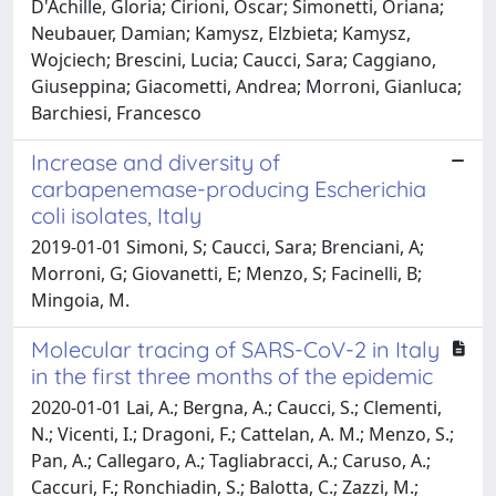
D'Achille, Gloria; Cirioni, Oscar; Simonetti, Oriana;
Neubauer, Damian; Kamysz, Elzbieta; Kamysz,
Wojciech; Brescini, Lucia; Caucci, Sara; Caggiano,
Giuseppina; Giacometti, Andrea; Morroni, Gianluca;
Barchiesi, Francesco
Increase and diversity of
carbapenemase-producing Escherichia
coli isolates, Italy
2019-01-01 Simoni, S; Caucci, Sara; Brenciani, A;
Morroni, G; Giovanetti, E; Menzo, S; Facinelli, B;
Mingoia, M.
Molecular tracing of SARS-CoV-2 in Italy
in the first three months of the epidemic
2020-01-01 Lai, A.; Bergna, A.; Caucci, S.; Clementi,
N.; Vicenti, I.; Dragoni, F.; Cattelan, A. M.; Menzo, S.;
Pan, A.; Callegaro, A.; Tagliabracci, A.; Caruso, A.;
Caccuri, F.; Ronchiadin, S.; Balotta, C.; Zazzi, M.;