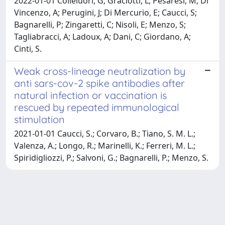
2022-01-01 Colleluori, G; Graciotti, L; Pesaresi, M; Di
Vincenzo, A; Perugini, J; Di Mercurio, E; Caucci, S;
Bagnarelli, P; Zingaretti, C; Nisoli, E; Menzo, S;
Tagliabracci, A; Ladoux, A; Dani, C; Giordano, A;
Cinti, S.
Weak cross-lineage neutralization by
anti sars-cov-2 spike antibodies after
natural infection or vaccination is
rescued by repeated immunological
stimulation
2021-01-01 Caucci, S.; Corvaro, B.; Tiano, S. M. L.;
Valenza, A.; Longo, R.; Marinelli, K.; Ferreri, M. L.;
Spiridigliozzi, P.; Salvoni, G.; Bagnarelli, P.; Menzo, S.
Powered by
IRIS
-
about IRIS
-