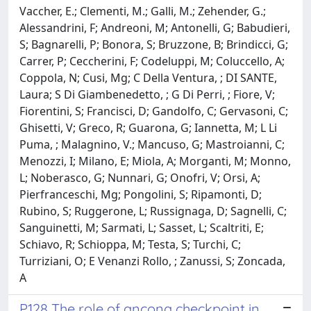
Vaccher, E.; Clementi, M.; Galli, M.; Zehender, G.;
Alessandrini, F; Andreoni, M; Antonelli, G; Babudieri,
S; Bagnarelli, P; Bonora, S; Bruzzone, B; Brindicci, G;
Carrer, P; Ceccherini, F; Codeluppi, M; Coluccello, A;
Coppola, N; Cusi, Mg; C Della Ventura, ; DI SANTE,
Laura; S Di Giambenedetto, ; G Di Perri, ; Fiore, V;
Fiorentini, S; Francisci, D; Gandolfo, C; Gervasoni, C;
Ghisetti, V; Greco, R; Guarona, G; Iannetta, M; L Li
Puma, ; Malagnino, V.; Mancuso, G; Mastroianni, C;
Menozzi, I; Milano, E; Miola, A; Morganti, M; Monno,
L; Noberasco, G; Nunnari, G; Onofri, V; Orsi, A;
Pierfranceschi, Mg; Pongolini, S; Ripamonti, D;
Rubino, S; Ruggerone, L; Russignaga, D; Sagnelli, C;
Sanguinetti, M; Sarmati, L; Sasset, L; Scaltriti, E;
Schiavo, R; Schioppa, M; Testa, S; Turchi, C;
Turriziani, O; E Venanzi Rollo, ; Zanussi, S; Zoncada,
A
P128 The role of ancona checkpoint in