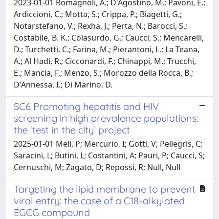
2023-01-01 Romagnoli, A.; D'Agostino, M.; Pavoni, E.;
Ardiccioni, C.; Motta, S.; Crippa, P.; Biagetti, G.;
Notarstefano, V.; Rexha, J.; Perta, N.; Barocci, S.;
Costabile, B. K.; Colasurdo, G.; Caucci, S.; Mencarelli,
D.; Turchetti, C.; Farina, M.; Pierantoni, L.; La Teana,
A.; Al Hadi, R.; Cicconardi, F.; Chinappi, M.; Trucchi,
E.; Mancia, F.; Menzo, S.; Morozzo della Rocca, B.;
D'Annessa, I.; Di Marino, D.
SC6 Promoting hepatitis and HIV
screening in high prevalence populations:
the ‘test in the city’ project
2025-01-01 Meli, P; Mercurio, I; Gotti, V; Pellegris, C;
Saracini, L; Butini, L; Costantini, A; Pauri, P; Caucci, S;
Cernuschi, M; Zagato, D; Repossi, R; Null, Null
Targeting the lipid membrane to prevent
viral entry: the case of a C18-alkylated
EGCG compound