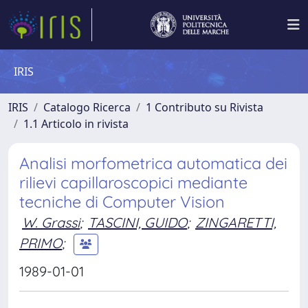
IRIS
IRIS
Catalogo Ricerca
1 Contributo su Rivista
1.1 Articolo in rivista
Analisi morfometrica automatica dei
rilievi capillaroscopici mediante
tecniche di Computer Vision
W. Grassi
;
TASCINI, GUIDO
;
ZINGARETTI,
PRIMO
;
1989-01-01